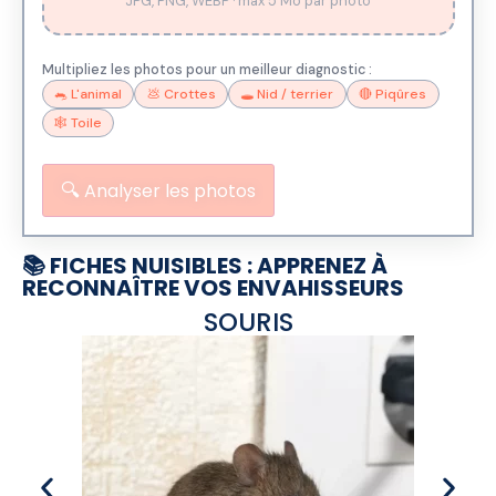
JPG, PNG, WEBP · max 5 Mo par photo
Multipliez les photos pour un meilleur diagnostic :
🐀 L'animal
💩 Crottes
🕳️ Nid / terrier
🔴 Piqûres
🕸️ Toile
🔍
Analyser les photos
📚 FICHES NUISIBLES : APPRENEZ À
RECONNAÎTRE VOS ENVAHISSEURS
SOURIS