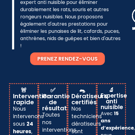
expert anti nuisible pour éliminer
durablement les rats, souris et autres
rongeurs nuisibles. Nous proposons
également d'autres prestations pour
I
L
M
éliminer les punaises de lit, cafards, puces,
anthrènes, nids de guêpes et bien d'autres
!
PRENEZ RENDEZ-VOUS
🚨
✅
🐀
🔬
Expertise
Intervention
Garantie
Dératiseurs
anti
rapide
de
certifiés
nuisible
résultat
Nous
Nos
Avec
15
Toutes
intervenons
techniciens
ans
nos
sous
24
dératiseurs
d’expérience
,
interventions
heures
,
sont