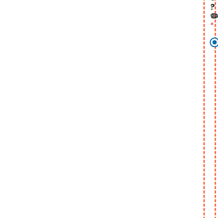
?
🦠
*