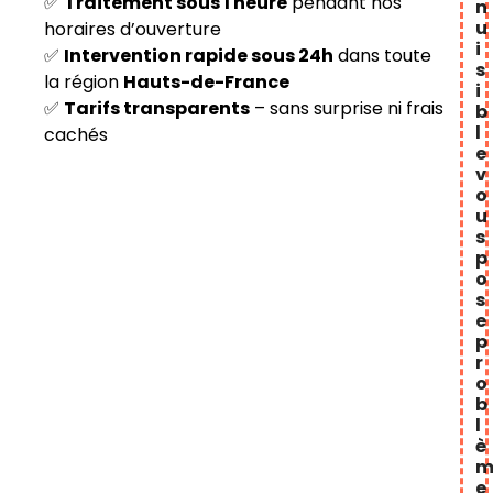
✅
Traitement sous 1 heure
pendant nos
n
u
horaires d’ouverture
i
✅
Intervention rapide sous 24h
dans toute
s
la région
Hauts-de-France
i
✅
Tarifs transparents
– sans surprise ni frais
b
l
cachés
e
v
o
u
s
p
o
s
e
p
r
o
b
l
è
e