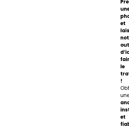
Pre
un
ph
et
lai
not
out
d’i
fai
le
tra
!
Ob
un
an
ins
et
fia