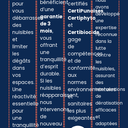
nous
bénéficient
pour
certifiés
avons
d’une
vous
CertiPunaises
,
développé
garantie
débarrasser
Certiphyto
une
de 3
des
et
expertise
mois
,
nuisibles
Certibiocide
,
reconnue
vous
et
gage
dans la
offrant
limiter
de
lutte
une
les
compétences
contre
tranquillité
dégâts
et de
les
d’esprit
dans
conformité
nuisibles,
durable.
vos
aux
assurant
Si les
espaces.
normes
des
nuisibles
Une
environnementales
interventions
réapparaissent,
de
réactivité
et
nous
dératisation
essentielle
sanitaires
intervenons
efficaces
pour
les plus
de
et
une
exigeantes
nouveau
adaptées
tranquillité