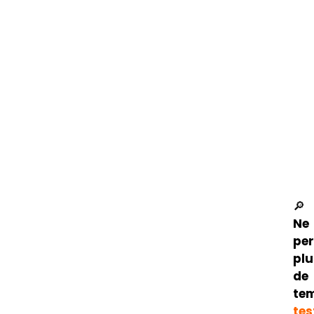
🔎
Ne
pe
plu
de
te
tes