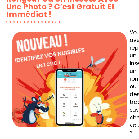
Une Photo ? C’est Gratuit Et
Immédiat !
Vo
av
rep
un
ins
un
ron
ou
de
tra
sus
ch
vo
?