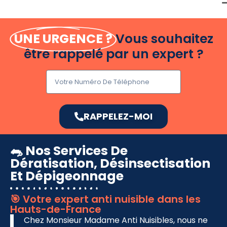
UNE URGENCE ?
Vous souhaitez
être rappelé par un expert ?
RAPPELEZ-MOI
🐀 Nos Services De
Dératisation, Désinsectisation
Et Dépigeonnage
🎯 Votre expert anti nuisible dans les
Hauts-de-France
Chez Monsieur Madame Anti Nuisibles, nous ne