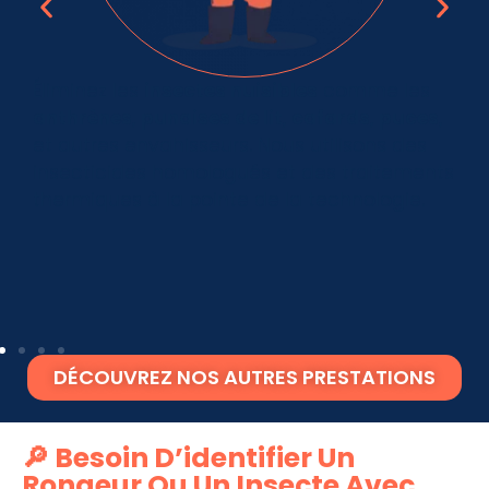
Éliminez les
insectes nuisibles
comme les
anthrènes
,
punaises de lit
,
cafards
,
puces
,
et autres envahisseurs. Nous utilisons des
insecticides homologués et des traitements
thermiques à la pointe de la technologie.
DÉCOUVREZ NOS AUTRES PRESTATIONS
🔎 Besoin D’identifier Un
Rongeur Ou Un Insecte Avec