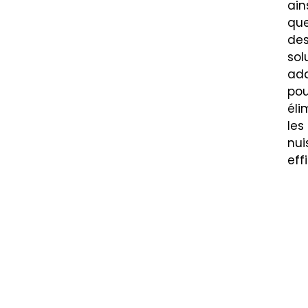
ain
qu
de
sol
ad
pou
éli
les
nui
eff