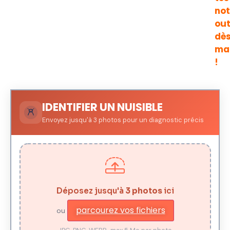
not
out
dè
ma
!
IDENTIFIER UN NUISIBLE
Envoyez jusqu'à 3 photos pour un diagnostic précis
Déposez jusqu'à
3 photos
ici
parcourez vos fichiers
ou