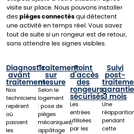
visite sur place. N
ous pouvons installer
des
pièges connectés
qui détectent
une activité en temps réel. Vous savez
tout de suite si un rongeur est de retour,
sans attendre les signes visibles.
Diagnostic
Traitement
Point
Suivi
avant
sur
d'accès
post-
traitement
mesure
des
traiteme
rongeurs
garantie
Nos
Selon le
sécurisés
3 mois
techniciens
logement
Les
Une
repèrent
: pose de
entrées
réapparitio
où
pièges
utilisées
pendant
passent
mécaniques,
par les
cette
les
appâtage