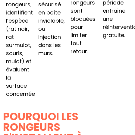
rongeurs
période
rongeurs,
sécurisé
sont
entraîne
identifient
en boîte
bloquées
une
l’espèce
inviolable,
pour
réinterventi
(rat noir,
ou
limiter
gratuite.
rat
injection
tout
surmulot,
dans les
retour.
souris,
murs.
mulot) et
évaluent
la
surface
concernée
POURQUOI LES
RONGEURS