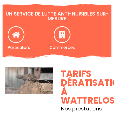
UN SERVICE DE LUTTE ANTI-NUISIBLES SUR-
MESURE
Particuliers
Commerces
TARIFS
DÉRATISAT
À
WATTRELO
Nos prestations