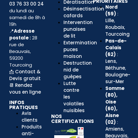
PRIORITAIRES
Dératisation
03 76 33 00 24
Nord
Désinsectisation
du lundi au
(59)
:
cafards
samedi de 8h à
Lille
,
Intervention
19h
Roubaix
,
punaises
📍
Adresse
Tourcoing
de lit
postale :
28
Pas-de-
Extermination
rue de
Calais
puces
Beauvais,
(62)
:
maison
59200
Lens
,
Destruction
Tourcoing
Béthune
,
nid de
📩
Contact &
Boulogne-
guêpes
Devis gratuit
sur-Mer
Lutte
📆
Rendez
Somme
contre
vous en ligne
(80),
les
Oise
INFOS
volatiles
PRATIQUES
(60),
nuisibles
Avis
Aisne
NOS
clients
CERTIFICATIONS
(02)
:
Produits
Amiens
,
anti-
Beauvais
,