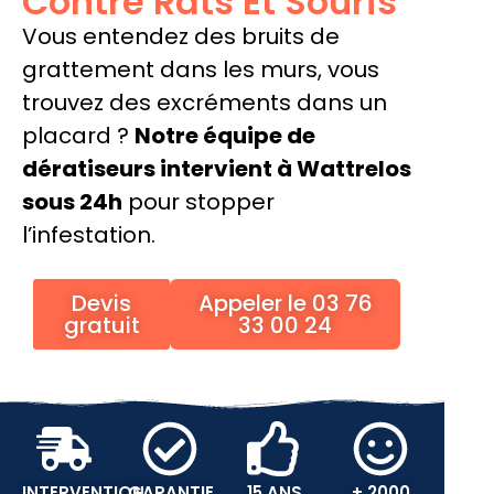
Contre Rats Et Souris
Vous entendez des bruits de
grattement dans les murs, vous
trouvez des excréments dans un
placard ?
Notre équipe de
dératiseurs intervient à Wattrelos
sous 24h
pour stopper
l’infestation.
Devis
Appeler le 03 76
gratuit
33 00 24
INTERVENTION
GARANTIE
15 ANS
+ 2000