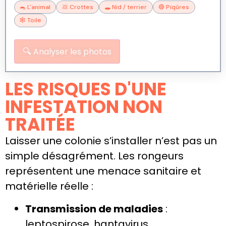
🐀 L'animal
💩 Crottes
🕳️ Nid / terrier
🔴 Piqûres
🕸️ Toile
🔍
Analyser les photos
LES RISQUES D'UNE
INFESTATION NON
TRAITÉE
Laisser une colonie s’installer n’est pas un
simple désagrément. Les rongeurs
représentent une menace sanitaire et
matérielle réelle :
Transmission de maladies
:
leptospirose, hantavirus,