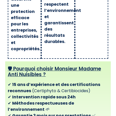
respectent
une
l’environnement
protection
et
efficace
garantissent
pour les
des
entreprises,
résultats
collectivités
durables.
et
copropriétés.
🛡️ Pourquoi choisir Monsieur Madame
Anti Nuisibles ?
✔
15 ans d’expérience et des certifications
reconnues
(Certiphyto & Certibiocides)
✔
Intervention rapide sous 24h
✔
Méthodes respectueuses de
l’environnement
🌱
✔
Garantie 3 mois sur nos prestations
✅