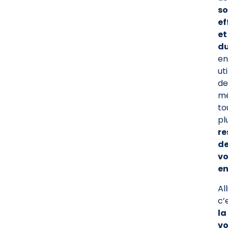
so
ef
et
du
en
ut
de
m
to
pl
re
d
vo
e
All
c’
la
vo