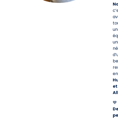
N
c’
av
to
un
éq
un
né
d’
be
re
en
Hu
et
Al
💙
D
pe