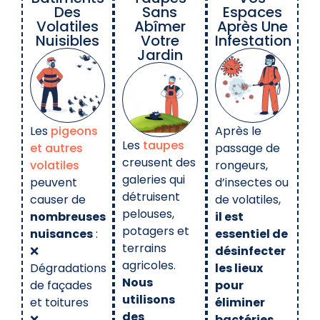
Des
Sans
Espaces
Volatiles
Abîmer
Après Une
Nuisibles
Votre
Infestation
Jardin
Les
pigeons
Après le
Les
taupes
et autres
passage de
creusent des
volatiles
rongeurs,
galeries qui
peuvent
d’insectes ou
détruisent
causer de
de volatiles,
pelouses,
nombreuses
il est
potagers et
nuisances
:
essentiel de
terrains
❌
désinfecter
agricoles.
Dégradations
les lieux
Nous
de façades
pour
utilisons
et toitures
éliminer
des
❌
bactéries,