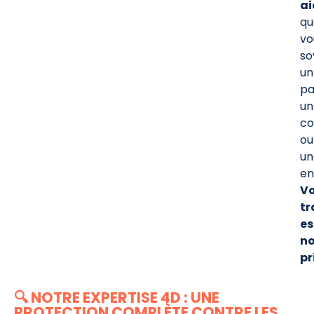
ai
qu
vo
so
un
pa
un
c
ou
un
en
Vo
tr
es
no
pr
🔍 NOTRE EXPERTISE 4D : UNE
PROTECTION COMPLÈTE CONTRE LES