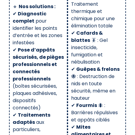
Traitement
🔹
Nos solutions :
thermique et
✔
Diagnostic
chimique pour une
complet
pour
élimination totale
identifier les points
✔
Cafards &
d’entrée et les zones
blattes
🪳 : Gel
infestées
insecticide,
✔
Pose d’appâts
fumigation et
sécurisés, de pièges
nébulisation
professionnels et
✔
Guêpes & frelons
connectés
🐝 : Destruction de
professionnels
nids en toute
(boîtes sécurisées,
sécurité, même en
plaques adhésives,
hauteur
dispositifs
✔
Fourmis
🐜 :
connectés)
Barrières répulsives
✔
Traitements
et appâts ciblés
adaptés
aux
✔
Mites
particuliers,
alimentaires et