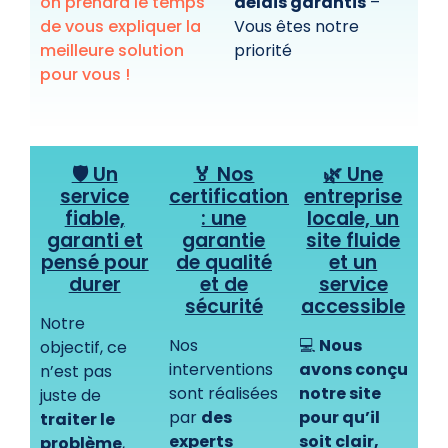
on prendra le temps
délais garantis
–
de vous expliquer la
Vous êtes notre
meilleure solution
priorité
pour vous !
🛡️ Un
🏅 Nos
🌿 Une
service
certifications
entreprise
fiable,
: une
locale, un
garanti et
garantie
site fluide
pensé pour
de qualité
et un
durer
et de
service
sécurité
accessible
Notre
Nos
💻
Nous
objectif, ce
interventions
avons conçu
n’est pas
sont réalisées
notre site
juste de
par
des
pour qu’il
traiter le
experts
soit clair,
problème
,