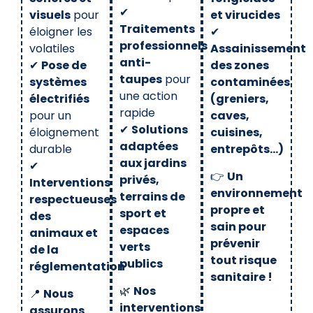
✔
visuels
pour
et virucides
Traitements
éloigner les
✔
professionnels
volatiles
Assainissement
anti-
✔
Pose de
des zones
taupes
pour
systèmes
contaminées
une action
électrifiés
(greniers,
rapide
pour un
caves,
✔
Solutions
éloignement
cuisines,
adaptées
durable
entrepôts…)
aux jardins
✔
👉
Un
privés,
Interventions
environnement
terrains de
respectueuses
propre et
sport et
des
sain pour
espaces
animaux et
prévenir
verts
de la
tout risque
publics
réglementation
sanitaire !
🌿
Nos
📍
Nous
interventions
assurons