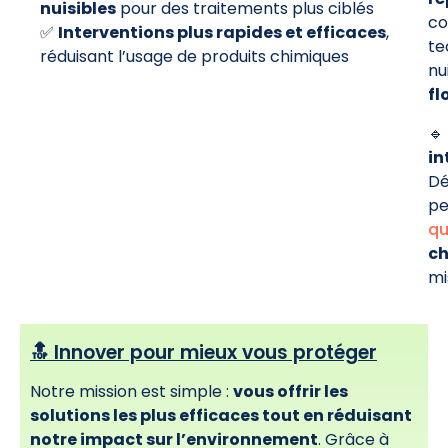
nuisibles
pour des traitements plus ciblés
co
✅
Interventions plus rapides et efficaces
,
te
réduisant l’usage de produits chimiques
nu
fl
🔹
in
Dé
pe
qu
ch
mi
🔝 Innover pour mieux vous protéger
Notre mission est simple :
vous offrir les
solutions les plus efficaces tout en réduisant
notre impact sur l’environnement
. Grâce à