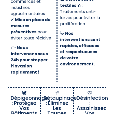
commerces et
textiles
👕 :
industries
Traitements anti-
agroalimentaires
larves pour éviter la
✔
Mise en place de
prolifération
mesures
préventives
pour
💡
Nos
éviter toute récidive
interventions sont
rapides, efficaces
👉
Nous
et respectueuses
intervenons sous
de votre
24h pour stopper
environnement.
l’invasion
rapidement !
🕊️
🌱
🦠
Dépigeonnage
Détaupinage
Désinfection
: Protégez
: Éliminez
:
Vos
Les
Assainissez
Bâtiments
Taupes
Vos