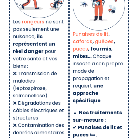
Les
rongeurs
ne sont
pas seulement une
Punaises de lit
,
nuisance,
ils
cafards
,
guêpes
,
représentent un
puces
, fourmis,
réel danger
pour
mites…
Chaque
votre santé et vos
insecte a son propre
biens :
mode de
❌ Transmission de
propagation et
maladies
requiert
une
(leptospirose,
approche
salmonellose)
spécifique
.
❌ Dégradations des
câbles électriques et
🔹
Nos traitements
structures
sur-mesure :
❌ Contamination des
✔
Punaises de lit et
denrées alimentaires
puces
🛏️ :