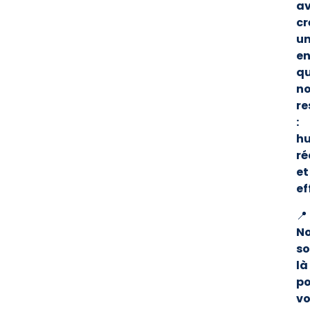
a
cr
u
en
qu
n
re
:
h
ré
et
ef
📍
N
s
là
po
v