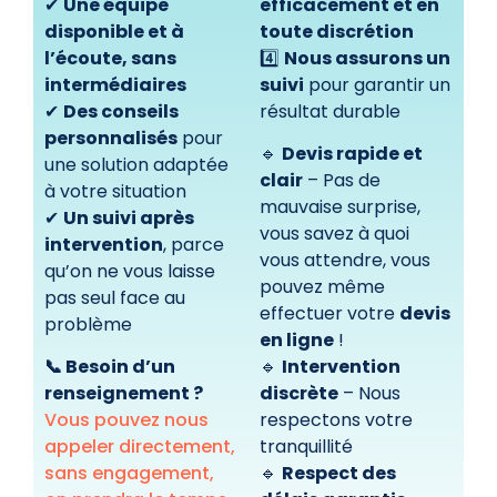
✔
Une équipe
efficacement et en
disponible et à
toute discrétion
l’écoute, sans
4️⃣
Nous assurons un
intermédiaires
suivi
pour garantir un
✔
Des conseils
résultat durable
personnalisés
pour
🔹
Devis rapide et
une solution adaptée
clair
– Pas de
à votre situation
mauvaise surprise,
✔
Un suivi après
vous savez à quoi
intervention
, parce
vous attendre, vous
qu’on ne vous laisse
pouvez même
pas seul face au
effectuer votre
devis
problème
en ligne
!
📞 Besoin d’un
🔹
Intervention
renseignement ?
discrète
– Nous
Vous pouvez nous
respectons votre
appeler directement,
tranquillité
sans engagement,
🔹
Respect des