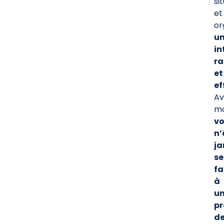
si
et
or
u
in
ra
et
ef
Av
mo
v
n’
ja
se
fa
à
u
p
d