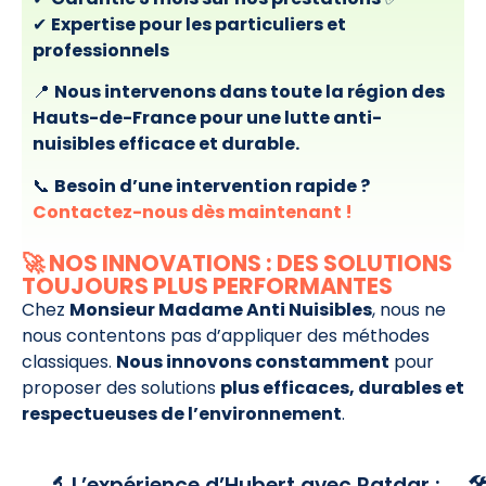
✔
Expertise pour les particuliers et
professionnels
📍
Nous intervenons dans toute la région des
Hauts-de-France pour une lutte anti-
nuisibles efficace et durable.
📞
Besoin d’une intervention rapide ?
Contactez-nous dès maintenant !
🚀 NOS INNOVATIONS : DES SOLUTIONS
TOUJOURS PLUS PERFORMANTES
Chez
Monsieur Madame Anti Nuisibles
, nous ne
nous contentons pas d’appliquer des méthodes
classiques.
Nous innovons constamment
pour
proposer des solutions
plus efficaces, durables et
respectueuses de l’environnement
.
🔬 L’expérience d’Hubert avec Ratdar :
