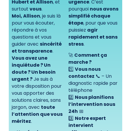
Hubert et Allison
, et
urgence
. C’est
surtout
vous
.
pourquoi
nous avons
Moi, Allison
, je suis là
simplifié chaque
pour vous écouter,
étape
, pour que vous
répondre à vos
puissiez
agir
questions et vous
rapidement et sans
guider avec
sincérité
stress
.
et transparence
.
🚀
Comment ça
Vous avez une
marche ?
inquiétude ? Un
1️⃣
Vous nous
doute ? Un besoin
contactez
📞 – Un
urgent ?
Je suis à
diagnostic rapide par
votre disposition pour
téléphone
vous apporter des
2️⃣
Nous planifions
solutions claires, sans
l’intervention sous
jargon, avec
toute
24h
📅
l’attention que vous
3️⃣
Notre expert
méritez
.
intervient