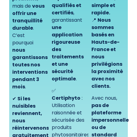
qualifiés et
simple et
mais de
vous
certifiés
,
rapide.
offrir une
garantissant
📍
Nous
tranquillité
une
sommes
durable
.
application
basés en
C’est
rigoureuse
Hauts-de-
pourquoi
des
France et
nous
traitements
nous
garantissons
et une
privilégions
toutes nos
sécurité
la proximité
interventions
optimale
.
avec nos
pendant 3
clients.
mois
.
✅
Certiphyto
:
Avec nous,
✔
Si les
Utilisation
pas de
nuisibles
raisonnée et
plateforme
reviennent,
sécurisée des
impersonnelle
nous
produits
ou de
réintervenons
phytosanitaires
standard
gratuitement