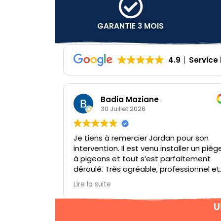
GARANTIE 3 MOIS
4.9
Service
Cindy Bayart
29 Juillet 2026
dan pour son
Personne très respectueux rapide 
installer un piège
efficace je recommande 🙂
 parfaitement
professionnel et
temps de répondre
’expliquer le
allation. Un
U
 je recommande