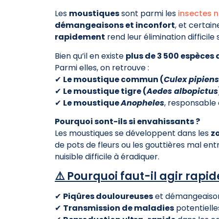
Les
moustiques
sont parmi les
insectes n
démangeaisons et inconfort
, et certa
rapidement
rend leur élimination difficile
Bien qu’il en existe
plus de 3 500 espèces
Parmi elles, on retrouve :
✔
Le moustique commun (
Culex pipiens
✔
Le moustique tigre (
Aedes albopictus
✔
Le moustique
Anopheles
, responsable 
Pourquoi sont-ils si envahissants ?
Les moustiques se développent dans les
z
de pots de fleurs ou les gouttières mal en
nuisible difficile à éradiquer.
⚠️ Pourquoi faut-il agir rapi
✔
Piqûres douloureuses
et démangeaison
✔
Transmission de maladies
potentielle