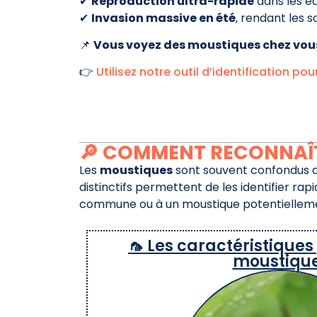
✔
Reproduction ultra-rapide
dans les e
✔
Invasion massive en été
, rendant les 
📌
Vous voyez des moustiques chez vous 
👉
Utilisez notre outil d’identification p
🔎 COMMENT RECONNAÎT
Les
moustiques
sont souvent confondus a
distinctifs permettent de les identifier ra
commune ou à un moustique potentielleme
🦟 Les caractéristique
moustiqu