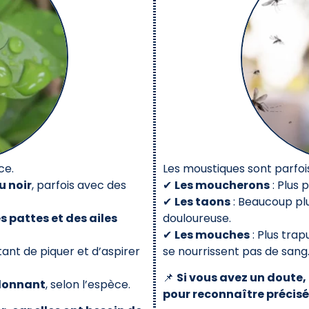
ce.
Les moustiques sont parfoi
u noir
, parfois avec des
✔
Les moucherons
: Plus 
✔
Les taons
: Beaucoup plu
s pattes et des ailes
douloureuse.
✔
Les mouches
: Plus trap
nt de piquer et d’aspirer
se nourrissent pas de sang
📌
Si vous avez un doute, 
rdonnant
, selon l’espèce.
pour reconnaître précisé