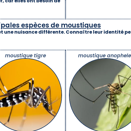
r, car elles ont besoin de
ncipales espèces de moustiques
une nuisance différente. Connaître leur identité p
moustique tigre
moustique anophele