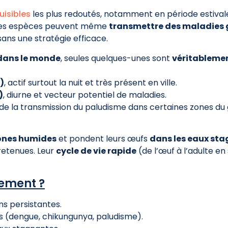
uisibles
les plus redoutés, notamment en période estival
ines espèces peuvent même
transmettre des maladies 
 sans une stratégie efficace.
 dans le monde
, seules quelques-unes sont
véritableme
)
, actif surtout la nuit et très présent en ville.
)
, diurne et vecteur potentiel de maladies.
de la transmission du paludisme dans certaines zones du 
ones humides
et pondent leurs œufs
dans les eaux st
tretenues. Leur
cycle de vie rapide
(de l’œuf à l’adulte en
dement ?
s persistantes.
s (dengue, chikungunya, paludisme).