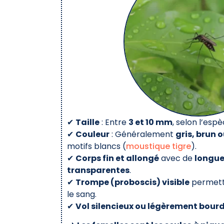
✔
Taille
: Entre
3 et 10 mm
, selon l’espè
✔
Couleur
: Généralement
gris, brun o
motifs blancs (
moustique tigre
).
✔
Corps fin et allongé
avec de
longue
transparentes
.
✔
Trompe (proboscis) visible
permetta
le sang.
✔
Vol silencieux ou légèrement bou