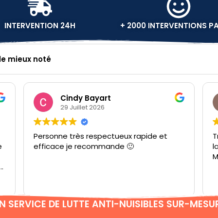
INTERVENTION 24H
+ 2000 INTERVENTIONS P
 le mieux noté
Marion Leborgne
29 Juillet 2026
et
Très professionnel Jordan a bien expliqué
la marche à suivre je suis très satisfaite.
Merci
N SERVICE DE LUTTE ANTI-NUISIBLES SUR-MESU