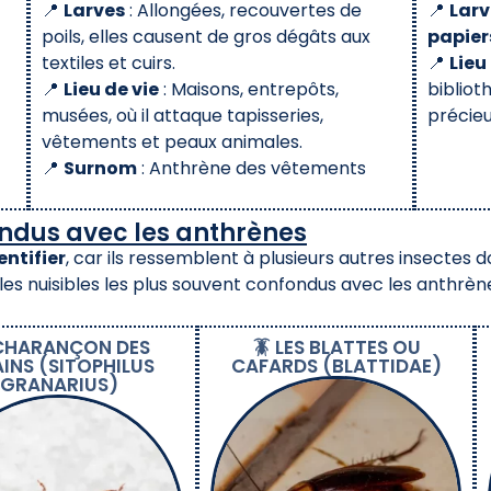
📍
Larves
: Allongées, recouvertes de
📍
Larv
poils, elles causent de gros dégâts aux
papier
textiles et cuirs.
📍
Lieu
📍
Lieu de vie
: Maisons, entrepôts,
bibliot
musées, où il attaque tapisseries,
précieu
vêtements et peaux animales.
📍
Surnom
: Anthrène des vêtements
ondus avec les anthrènes
entifier
, car ils ressemblent à plusieurs autres insectes
i les nuisibles les plus souvent confondus avec les anthrè
 CHARANÇON DES
🪳 LES BLATTES OU
INS (SITOPHILUS
CAFARDS (BLATTIDAE)
GRANARIUS)