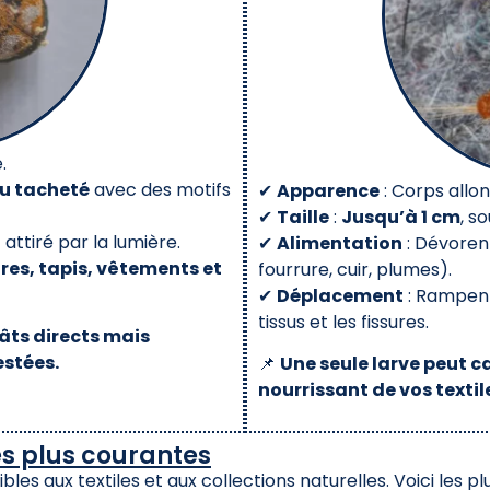
.
ou tacheté
avec des motifs
✔
Apparence
: Corps allo
✔
Taille
:
Jusqu’à 1 cm
, s
 attiré par la lumière.
✔
Alimentation
: Dévoren
res, tapis, vêtements et
fourrure, cuir, plumes).
✔
Déplacement
: Rampent
tissus et les fissures.
âts directs mais
estées.
📌
Une seule larve peut 
nourrissant de vos textile
es plus courantes
bles aux textiles et aux collections naturelles. Voici les p