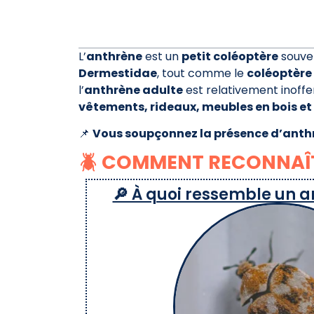
L’
anthrène
est un
petit coléoptère
souve
Dermestidae
, tout comme le
coléoptère
l’
anthrène adulte
est relativement inoffe
vêtements, rideaux, meubles en bois e
📌
Vous soupçonnez la présence d’anth
🪲 COMMENT RECONNAÎT
🔎 À quoi ressemble un a