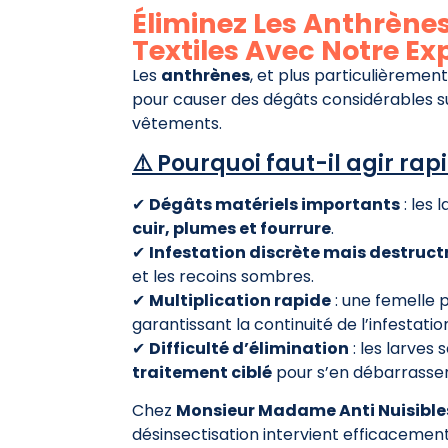
Éliminez Les Anthrènes
Textiles Avec Notre Ex
Les
anthrènes
, et plus particulièrement
pour causer des dégâts considérables sur
vêtements.
⚠️ Pourquoi faut-il agir ra
✔
Dégâts matériels importants
: les 
cuir, plumes et fourrure
.
✔
Infestation discrète mais destruct
et les recoins sombres.
✔
Multiplication rapide
: une femelle
garantissant la continuité de l’infestatio
✔
Difficulté d’élimination
: les larves 
traitement ciblé
pour s’en débarrasser
Chez
Monsieur Madame Anti Nuisible
désinsectisation intervient efficacemen