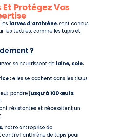
 Et Protégez Vos
pertise
 les
larves d’anthrène
, sont connus
 les textiles, comme les tapis et
pidement ?
larves se nourrissent de
laine, soie,
rice
: elles se cachent dans les tissus
 peut pondre
jusqu’à 100 œufs
,
n.
sont résistantes et nécessitent un
.
s
, notre entreprise de
t contre l’anthrène de tapis pour