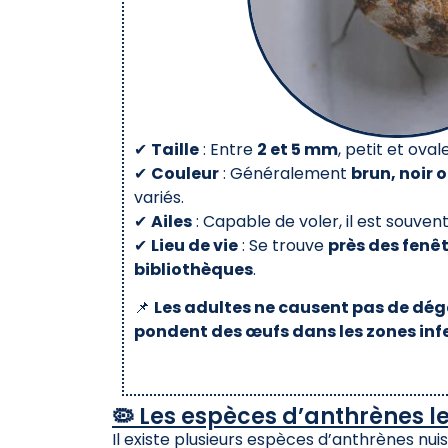
✔
Taille
: Entre
2 et 5 mm
, petit et ovale
✔
Couleur
: Généralement
brun, noir 
variés.
✔
Ailes
: Capable de voler, il est souvent
✔
Lieu de vie
: Se trouve
près des fenêt
bibliothèques
.
📌
Les adultes ne causent pas de dég
pondent des œufs dans les zones inf
🦠 Les espèces d’anthrènes l
Il existe plusieurs espèces d’anthrènes nuisi