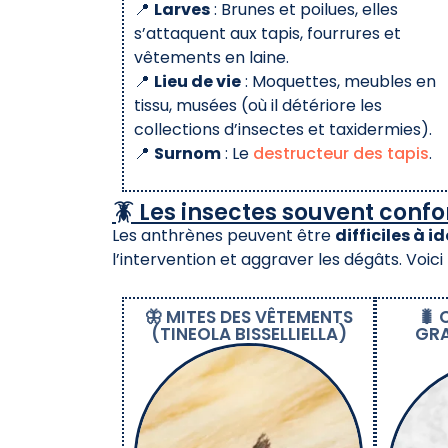
📍
Larves
: Brunes et poilues, elles
s’attaquent aux tapis, fourrures et
vêtements en laine.
📍
Lieu de vie
: Moquettes, meubles en
tissu, musées (où il détériore les
collections d’insectes et taxidermies).
📍
Surnom
: Le
destructeur des tapis
.
🪳 Les insectes souvent conf
Les anthrènes peuvent être
difficiles à id
l’intervention et aggraver les dégâts. Voic
🦋 MITES DES VÊTEMENTS
🐛
(TINEOLA BISSELLIELLA)
GRA