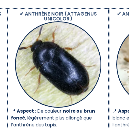
S
✔ ANTHRÈNE NOIR (ATTAGENUS
✔ AN
UNICOLOR)
📍
Aspect
: De couleur
noire ou brun
📍
Asp
foncé
, légèrement plus allongé que
blanc e
l’anthrène des tapis.
l’anthr