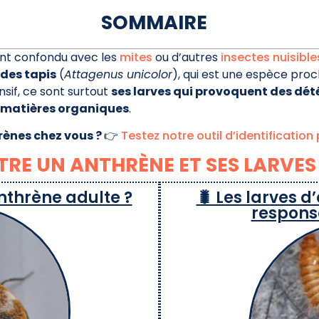
SOMMAIRE
nt confondu avec les
mites
ou d’autres
insectes nuisible
 des tapis
(
Attagenus unicolor
), qui est une espèce proc
nsif, ce sont surtout
ses larves qui provoquent des dét
t matières organiques
.
rènes chez vous ?
👉
Testez notre outil d’identification
RE UN ANTHRÈNE ET SES LARVES
nthrène adulte ?
🐛 Les larves d
respons