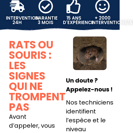
INTERVENTION
GARANTIE
15 ANS
+ 2000
24H
3 MOIS
D'EXPÉRIENCE
INTERVENTIONS/
RATS OU
SOURIS :
LES
SIGNES
Un doute ?
QUI NE
Appelez-nous !
TROMPENT
Nos techniciens
PAS
identifient
Avant
l’espèce et le
d’appeler, vous
niveau