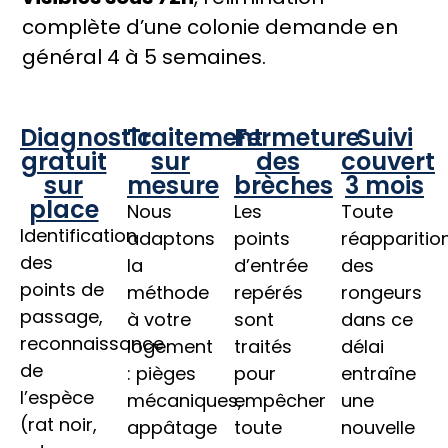
complète d’une colonie demande en
général 4 à 5 semaines.
Diagnostic
Traitement
Fermeture
Suivi
gratuit
sur
des
couvert
sur
mesure
brèches
3 mois
place
Nous
Les
Toute
Identification
adaptons
points
réapparitio
des
la
d’entrée
des
points de
méthode
repérés
rongeurs
passage,
à votre
sont
dans ce
reconnaissance
logement
traités
délai
de
: pièges
pour
entraîne
l’espèce
mécaniques,
empêcher
une
(rat noir,
appâtage
toute
nouvelle