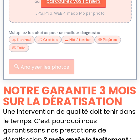
parcourez vos fichiers
ou
JPG, PNG, WEBP · max 5 Mo par photo
Multipliez les photos pour un meilleur diagnostic :
🐀 L'animal
💩 Crottes
🕳️ Nid / terrier
🔴 Piqûres
🕸️ Toile
🔍
Analyser les photos
NOTRE GARANTIE 3 MOIS
SUR LA DÉRATISATION
Une intervention de qualité doit tenir dans
le temps. C’est pourquoi nous
garantissons nos prestations de
dératisation
3 mois après le traitement
: