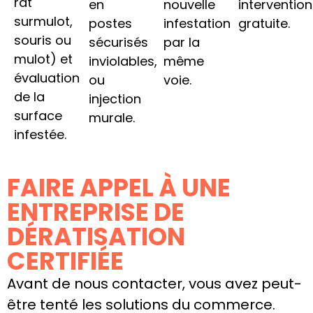
rat
en
nouvelle
intervention
surmulot,
postes
infestation
gratuite.
souris ou
sécurisés
par la
mulot) et
inviolables,
même
évaluation
ou
voie.
de la
injection
surface
murale.
infestée.
FAIRE APPEL À UNE
ENTREPRISE DE
DÉRATISATION
CERTIFIÉE
Avant de nous contacter, vous avez peut-
être tenté les solutions du commerce.