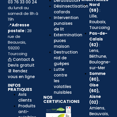
Dératisation
03 76 33 00 24
Nord
Désinsectisation
du lundi au
(59)
:
cafards
samedi de 8h à
Lille
,
Intervention
19h
Roubaix
,
punaises
📍
Adresse
Tourcoing
de lit
postale :
28
Pas-de-
Extermination
rue de
Calais
puces
Beauvais,
(62)
:
maison
59200
Lens
,
Destruction
Tourcoing
Béthune
,
nid de
📩
Contact &
Boulogne-
guêpes
Devis gratuit
sur-Mer
Lutte
📆
Rendez
Somme
contre
vous en ligne
(80),
les
Oise
INFOS
volatiles
PRATIQUES
(60),
nuisibles
Avis
Aisne
NOS
clients
CERTIFICATIONS
(02)
:
Produits
Amiens
,
anti-
Beauvais
,