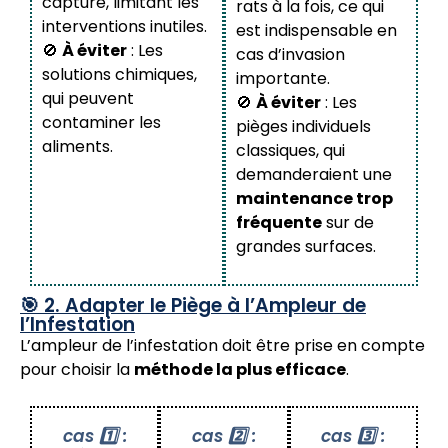
capturé, limitant les
rats à la fois, ce qui
interventions inutiles.
est indispensable en
🚫
À éviter
: Les
cas d’invasion
solutions chimiques,
importante.
qui peuvent
🚫
À éviter
: Les
contaminer les
pièges individuels
aliments.
classiques, qui
demanderaient une
maintenance trop
fréquente
sur de
grandes surfaces.
🎯 2. Adapter le Piège à l’Ampleur de
l’Infestation
L’ampleur de l’infestation doit être prise en compte
pour choisir la
méthode la plus efficace
.
cas 1️⃣ :
cas 2️⃣ :
cas 3️⃣ :