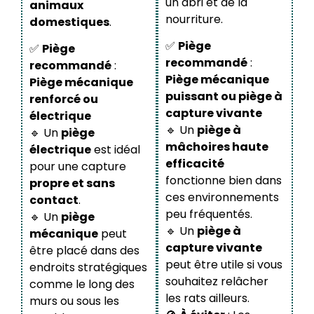
un abri et de la
animaux
nourriture.
domestiques
.
✅
Piège
✅
Piège
recommandé
:
recommandé
:
Piège mécanique
Piège mécanique
puissant ou piège à
renforcé ou
capture vivante
électrique
🔹 Un
piège à
🔹 Un
piège
mâchoires haute
électrique
est idéal
efficacité
pour une capture
fonctionne bien dans
propre et sans
ces environnements
contact
.
peu fréquentés.
🔹 Un
piège
🔹 Un
piège à
mécanique
peut
capture vivante
être placé dans des
peut être utile si vous
endroits stratégiques
souhaitez relâcher
comme le long des
les rats ailleurs.
murs ou sous les