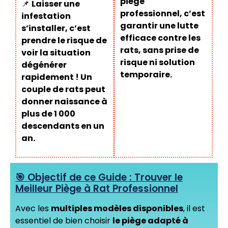
piège
📌
Laisser une
professionnel, c’est
infestation
garantir une lutte
s’installer, c’est
efficace contre les
prendre le risque de
rats, sans prise de
voir la situation
risque ni solution
dégénérer
temporaire.
rapidement ! Un
couple de rats peut
donner naissance à
plus de 1 000
descendants en un
an.
🎯 Objectif de ce Guide : Trouver le
Meilleur Piège à Rat Professionnel
Avec les
multiples modèles disponibles
, il est
essentiel de bien choisir
le piège adapté à