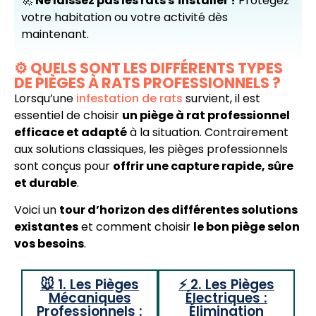
🚀
Ne laissez pas les rats s’installer !
Protégez
votre habitation ou votre activité dès
maintenant.
⚙️ QUELS SONT LES DIFFÉRENTS TYPES
DE PIÈGES À RATS PROFESSIONNELS ?
Lorsqu’une
infestation de rats
survient, il est
essentiel de choisir
un piège à rat professionnel
efficace et adapté
à la situation. Contrairement
aux solutions classiques, les pièges professionnels
sont conçus pour
offrir une capture rapide, sûre
et durable
.
Voici un
tour d’horizon des différentes solutions
existantes
et comment choisir
le bon piège selon
vos besoins
.
🐭 1. Les Pièges
⚡ 2. Les Pièges
Mécaniques
Électriques :
Professionnels :
Élimination