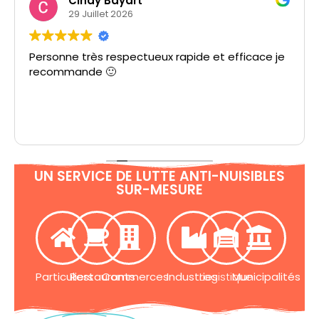
Cindy Bayart
29 Juillet 2026
Personne très respectueux rapide et efficace je
recommande 🙂
UN SERVICE DE LUTTE ANTI-NUISIBLES
SUR-MESURE
Particuliers
Restaurants
Commerces
Industries
Logistique
Municipalités