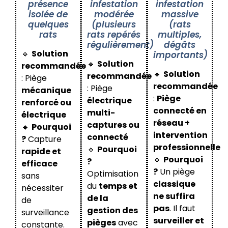
présence
infestation
infestation
isolée de
modérée
massive
quelques
(plusieurs
(rats
rats
rats repérés
multiples,
régulièrement)
dégâts
🔹
Solution
importants)
🔹
Solution
recommandée
🔹
Solution
recommandée
: Piège
recommandée
: Piège
mécanique
:
Piège
électrique
renforcé ou
connecté en
multi-
électrique
réseau +
captures ou
🔹
Pourquoi
intervention
connecté
?
Capture
professionnelle
🔹
Pourquoi
rapide et
🔹
Pourquoi
?
efficace
?
Un piège
Optimisation
sans
classique
du
temps et
nécessiter
ne suffira
de la
de
pas
. Il faut
gestion des
surveillance
surveiller et
pièges
avec
constante.