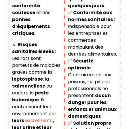
conformité
quelques jours
.
coûteuse
et des
✅
Conformité aux
pannes
normes sanitaires
:
d’équipements
Indispensable pour
critiques
.
les entreprises et
commerces
🔹
Risques
manipulant des
sanitaires élevés
:
denrées alimentaires.
Les rats sont
✅
Sécurité
porteurs de maladies
optimale
:
graves comme la
Contrairement aux
leptospirose
, la
poisons, les pièges
salmonellose
ou
professionnels ne
encore la
peste
présentent
aucun
bubonique
. Ils
danger pour les
contaminent leur
enfants et animaux
environnement par
domestiques
.
leurs
excréments
,
✅
Solution propre
leur urine et leur