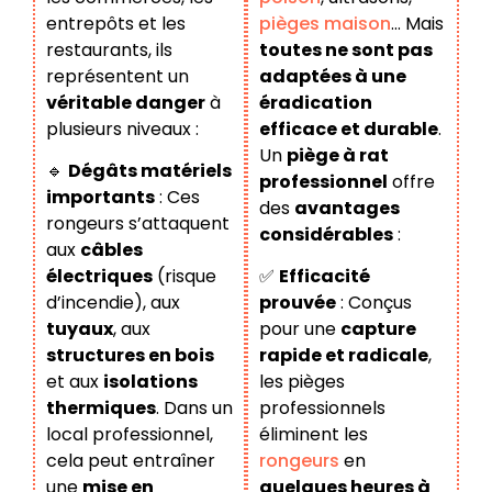
entrepôts et les
pièges maison
… Mais
restaurants, ils
toutes ne sont pas
représentent un
adaptées à une
véritable danger
à
éradication
plusieurs niveaux :
efficace et durable
.
Un
piège à rat
🔹
Dégâts matériels
professionnel
offre
importants
: Ces
des
avantages
rongeurs s’attaquent
considérables
:
aux
câbles
électriques
(risque
✅
Efficacité
d’incendie), aux
prouvée
: Conçus
tuyaux
, aux
pour une
capture
structures en bois
rapide et radicale
,
et aux
isolations
les pièges
thermiques
. Dans un
professionnels
local professionnel,
éliminent les
cela peut entraîner
rongeurs
en
une
mise en
quelques heures à