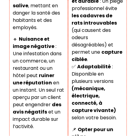
et durable
: Un piège
salive
, mettant en
professionnel évite
danger la santé des
les cadavres de
habitants et des
rats introuvables
employés.
(qui causent des
odeurs
🔹
Nuisance et
désagréables) et
image négative
:
permet une
capture
Une infestation dans
ciblée
.
un commerce, un
✅
Adaptabilité
:
restaurant ou un
Disponible en
hôtel peut
ruiner
plusieurs versions
une réputation
en
(mécanique,
un instant. Un seul rat
électrique,
aperçu par un client
connecté, à
peut engendrer
des
capture vivante)
avis négatifs
et un
selon votre besoin.
impact durable sur
l’activité.
📌
Opter pour un