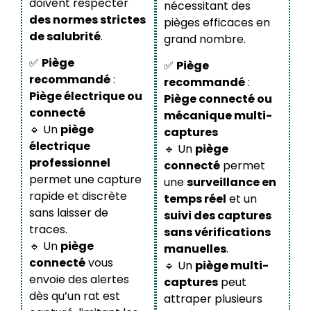
doivent respecter
nécessitant des
des normes strictes
pièges efficaces en
de salubrité
.
grand nombre.
✅
Piège
✅
Piège
recommandé
:
recommandé
:
Piège électrique ou
Piège connecté ou
connecté
mécanique multi-
🔹 Un
piège
captures
électrique
🔹 Un
piège
professionnel
connecté
permet
permet une capture
une
surveillance en
rapide et discrète
temps réel
et un
sans laisser de
suivi des captures
traces.
sans vérifications
🔹 Un
piège
manuelles
.
connecté
vous
🔹 Un
piège multi-
envoie des alertes
captures
peut
dès qu’un rat est
attraper plusieurs