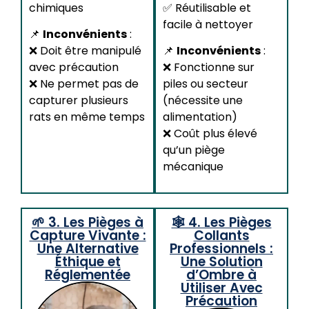
chimiques
✅ Réutilisable et
facile à nettoyer
📌
Inconvénients
:
❌ Doit être manipulé
📌
Inconvénients
:
avec précaution
❌ Fonctionne sur
❌ Ne permet pas de
piles ou secteur
capturer plusieurs
(nécessite une
rats en même temps
alimentation)
❌ Coût plus élevé
qu’un piège
mécanique
🌱 3. Les Pièges à
🕸️ 4. Les Pièges
Capture Vivante :
Collants
Une Alternative
Professionnels :
Éthique et
Une Solution
Réglementée
d’Ombre à
Utiliser Avec
Précaution