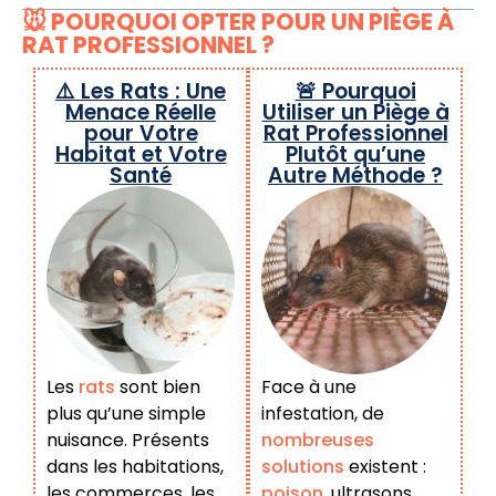
🐭 POURQUOI OPTER POUR UN PIÈGE À
RAT PROFESSIONNEL ?
⚠️ Les Rats : Une
🚨 Pourquoi
Menace Réelle
Utiliser un Piège à
pour Votre
Rat Professionnel
Habitat et Votre
Plutôt qu’une
Santé
Autre Méthode ?
Les
rats
sont bien
Face à une
plus qu’une simple
infestation, de
nuisance. Présents
nombreuses
dans les habitations,
solutions
existent :
les commerces, les
poison
, ultrasons,