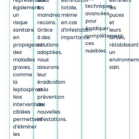
représentent
dans
élimination
éliminent
techniques
également
les
totale,
les
avancées
un
moindres
même
puces
pour
risque
recoins.
en cas
et
éradiquer
sanitaire
Grâce
d’infestation
leurs
complètement
en
à des
importante.
larves,
ces
propageant
solutions
rétablissant
nuisibles.
des
adaptées,
un
maladies
nous
environnem
graves,
assurons
sain.
comme
leur
la
éradication
leptospirose.
et la
Nos
prévention
interventions
de
ciblées
nouvelles
permettent
infestations.
d’éliminer
les