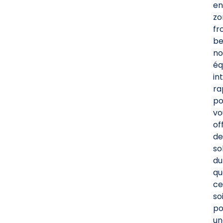
en
zo
fr
be
no
éq
in
ra
po
vo
off
de
so
du
qu
ce
so
po
un