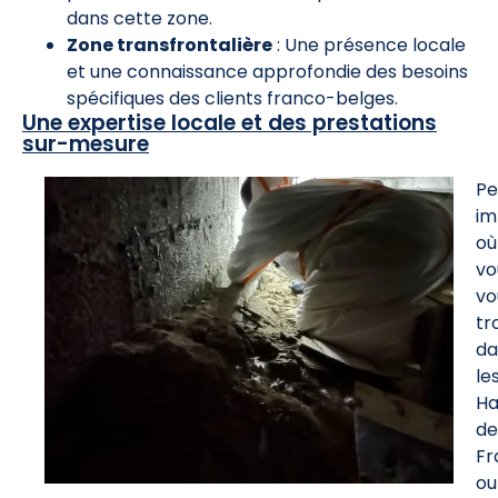
dans cette zone.
Zone transfrontalière
: Une présence locale
et une connaissance approfondie des besoins
spécifiques des clients franco-belges.
Une expertise locale et des prestations
sur-mesure
Pe
im
où
vo
vo
tr
da
le
Ha
de
Fr
ou