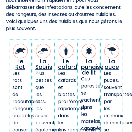
nous intervenons rapidement pour vous
débarrasser des infestations, qu’elles concernent
des rongeurs, des insectes ou d’autres nuisibles.
Voici quelques uns des nuisibles que nous gérons le
plus souvent.
Le
La
Le
La
La
Rat
Souris
cafard
punaise
puce
de lit
Les
Plus
Les
Les
Ces
rats
petites
cafards
puces,
parasites
sont
que
et
souvent
se
de
les
blattes
transporté
cachent
redoutables
rats,
prolifèrent
par
dans
rongeurs
les
rapidement
les
les
capables
souris
dans
animaux
matelas,
de
peuvent
les
domestiques
canapés
causer
également
environnements
se