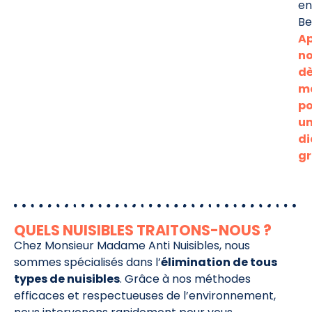
en
Be
Ap
n
d
m
po
u
di
gr
QUELS NUISIBLES TRAITONS-NOUS ?
Chez Monsieur Madame Anti Nuisibles, nous
sommes spécialisés dans l’
élimination de tous
types de nuisibles
. Grâce à nos méthodes
efficaces et respectueuses de l’environnement,