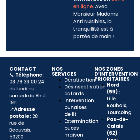
en ligne
. Avec
Monsieur Madame
Anti Nuisibles, la
tranquillité est à
portée de main !
CONTACT
NOS
NOS ZONES
SERVICES
D’INTERVENTION
📞
Téléphone
:
PRIORITAIRES
Dératisation
03 76 33 00 24
Nord
Désinsectisation
du lundi au
(59)
:
cafards
samedi de 8h à
Lille
,
Intervention
19h
Roubaix
,
punaises
📍
Adresse
Tourcoing
de lit
postale :
28
Pas-de-
Extermination
rue de
Calais
puces
Beauvais,
(62)
:
maison
59200
Lens
,