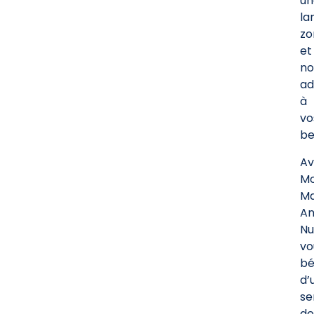
un
la
zo
et
no
ad
à
vo
be
Av
Mo
M
An
Nu
vo
bé
d’
se
de