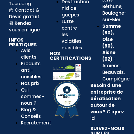
Destruction
Tourcoing
Béthune
,
nid de
📩
Contact &
Boulogne-
guêpes
Devis gratuit
sur-Mer
Lutte
📆
Rendez
Somme
contre
vous en ligne
(80),
les
Oise
INFOS
volatiles
PRATIQUES
(60),
nuisibles
Avis
Aisne
NOS
clients
CERTIFICATIONS
(02)
:
Produits
Amiens
,
anti-
Beauvais
,
nuisibles
Compiègne
Nos prix
Besoin d’une
Qui
entreprise
de
sommes-
dératisation
nous ?
autour de
Blog &
vous ?
Cliquez
Conseils
ici
Recrutement
SUIVEZ-NOUS
SUR LES