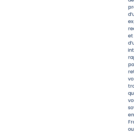
pr
d’
ex
re
et
d’
in
ra
po
re
vo
tr
qu
vo
so
en
Fr
ou