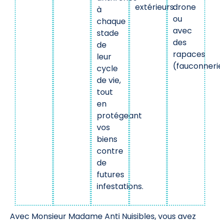
extérieurs.
drone
à
ou
chaque
avec
stade
des
de
rapaces
leur
(fauconneri
cycle
de vie,
tout
en
protégeant
vos
biens
contre
de
futures
infestations.
Avec Monsieur Madame Anti Nuisibles, vous avez