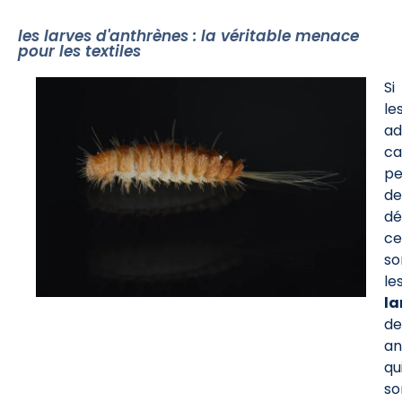
les larves d'anthrènes : la véritable menace
pour les textiles
Si
le
ad
ca
pe
de
dé
ce
so
le
la
de
an
qu
so