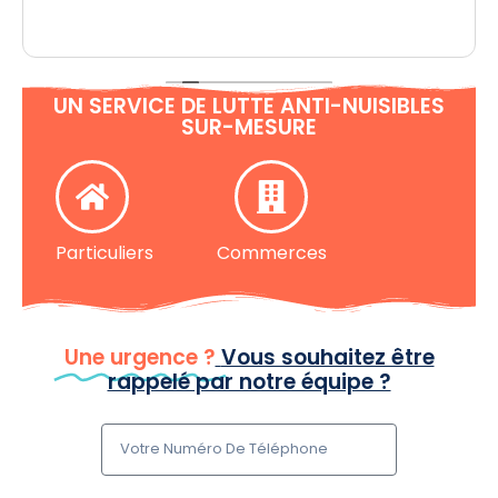
UN SERVICE DE LUTTE ANTI-NUISIBLES
SUR-MESURE
Particuliers
Commerces
R
Une urgence ?
Vous souhaitez être
rappelé par notre équipe ?