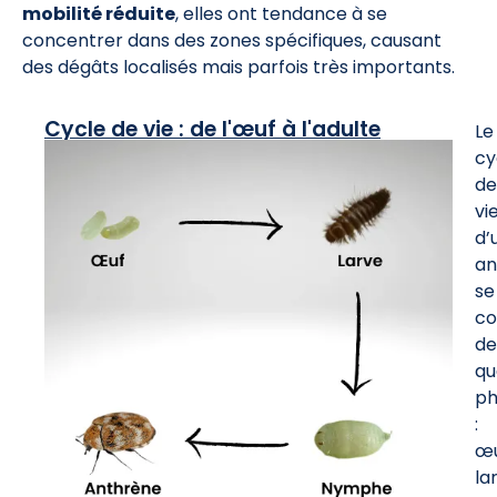
mobilité réduite
, elles ont tendance à se
concentrer dans des zones spécifiques, causant
des dégâts localisés mais parfois très importants.
Cycle de vie : de l'œuf à l'adulte
Le
cy
de
vi
d’
an
se
c
de
qu
ph
:
œu
la