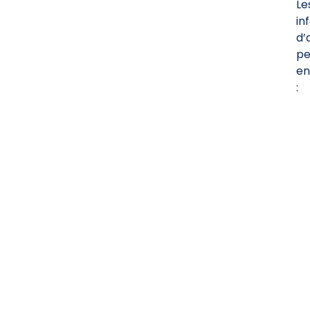
Le
in
d’
pe
en
: