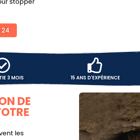
ur stopper
0 24
IE 3 MOIS
15 ANS D'EXPÉRIENCE
ION DE
VOTRE
vent les