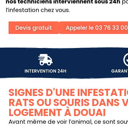
nos techniciens interviennent sous 24h
po
l’infestation chez vous.
Devis gratuit
Appeler le 03 76 33 0
INTERVENTION 24H
GARANT
SIGNES D'UNE INFESTAT
RATS OU SOURIS DANS 
LOGEMENT À DOUAI
Avant même de voir l’animal, ce sont sou