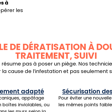
es à
epérer les
 DE DÉRATISATION À DOU
TRAITEMENT, SUIVI
e résume pas à poser un piège. Nos technicie
er la cause de l’infestation et pas seulemen
tement adapté
Sécurisation de
caniques, appâtage
Pour éviter une nouvelle
 boîtes inviolables, ou
les mêmes points faible
ans les murs selon la