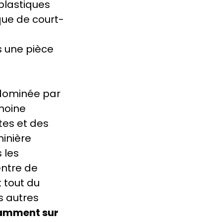
 plastiques
sque de court-
 une pièce
 dominée par
imoine
tes et des
minière
 les
entre de
 tout du
s autres
otamment sur