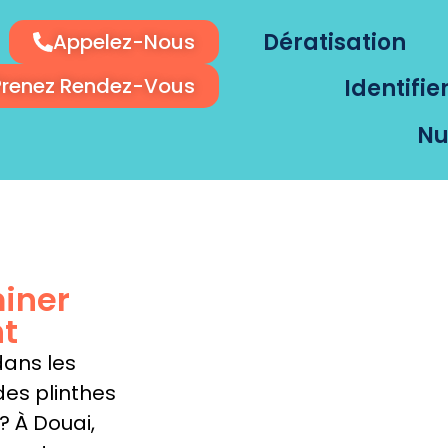
Dératisation
Appelez-Nous
Prenez Rendez-Vous
Identifie
Nu
miner
nt
dans les
des plinthes
? À Douai,