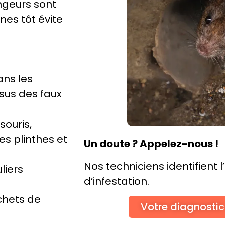
ngeurs sont
nes tôt évite
ns les
sus des faux
souris,
es plinthes et
Un doute ? Appelez-nous !
Nos techniciens identifient 
liers
d’infestation.
chets de
Votre diagnostic