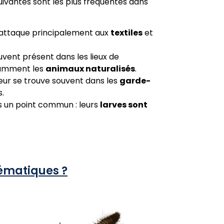
suivantes sont les plus fréquentes dans
 s’attaque principalement aux
textiles
et
ouvent présent dans les lieux de
tamment les
animaux naturalisés
.
geur se trouve souvent dans les
garde-
s.
s un point commun : leurs
larves sont
blématiques ?