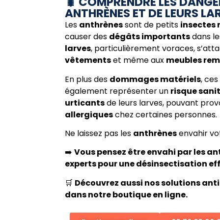
🐛 COMPRENDRE LES DANGE
ANTHRÈNES ET DE LEURS LA
Les
anthrènes
sont de petits
insectes 
causer des
dégâts importants
dans le
larves
, particulièrement voraces, s’at
vêtements
et même aux
meubles rem
En plus des
dommages matériels
, ces
également représenter un
risque sani
urticants
de leurs larves, pouvant pro
allergiques
chez certaines personnes.
Ne laissez pas les
anthrènes
envahir vo
➡️
Vous pensez être envahi par les a
experts pour une désinsectisation eff
🛒
Découvrez aussi nos solutions ant
dans notre boutique en ligne.