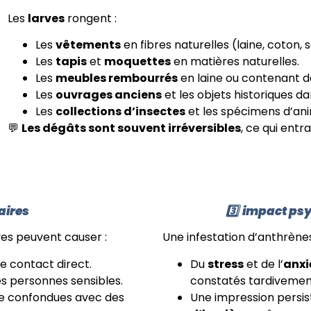
Les
larves
rongent :
Les
vêtements
en fibres naturelles (laine, coton, s
Les
tapis
et
moquettes
en matières naturelles.
Les
meubles rembourrés
en laine ou contenant de
Les
ouvrages anciens
et les objets historiques d
Les
collections d’insectes
et les spécimens d’ani
💬
Les dégâts sont souvent irréversibles
, ce qui entr
aires
3️⃣
impact psy
ves peuvent causer :
Une infestation d’anthrènes
e contact direct.
Du
stress
et de l’
anxi
s personnes sensibles.
constatés tardivemen
e confondues avec des
Une impression persi