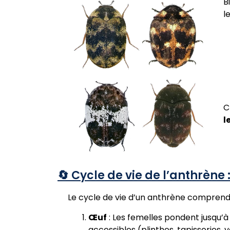
B
l
C
l
🔄 Cycle de vie de l’anthrène
Le cycle de vie d’un anthrène comprend 
Œuf
: Les femelles pondent jusqu’
accessibles (plinthes, tapisseries,