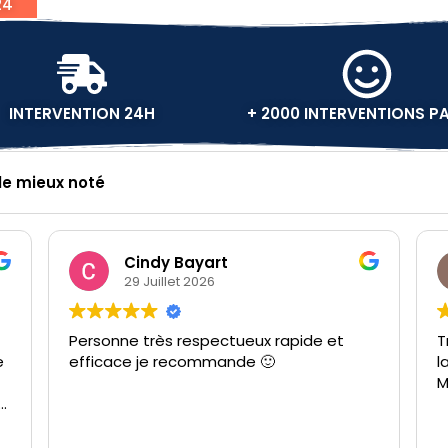
24
INTERVENTION 24H
+ 2000 INTERVENTIONS P
 le mieux noté
Cindy Bayart
Marion 
29 Juillet 2026
29 Juillet 
nne très respectueux rapide et
Très professionn
ace je recommande 🙂
la marche à suivr
Merci