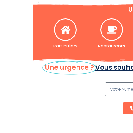
fonctionnement de l’installation. Un
U
service de qualité que je recommande
sans hésiter !
Particuliers
Restaurants
Une urgence ?
Vous souha