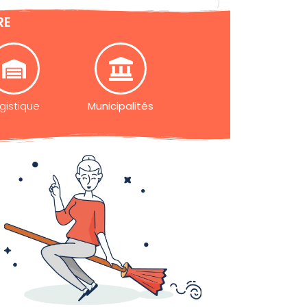
RE
gistique
Municipalités