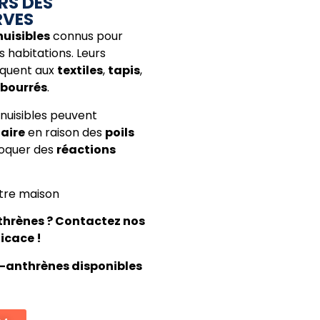
RS DES
RVES
nuisibles
connus pour
s habitations. Leurs
taquent aux
textiles
,
tapis
,
bourrés
.
 nuisibles peuvent
taire
en raison des
poils
voquer des
réactions
tre maison
nthrènes ? Contactez nos
icace !
i-anthrènes disponibles