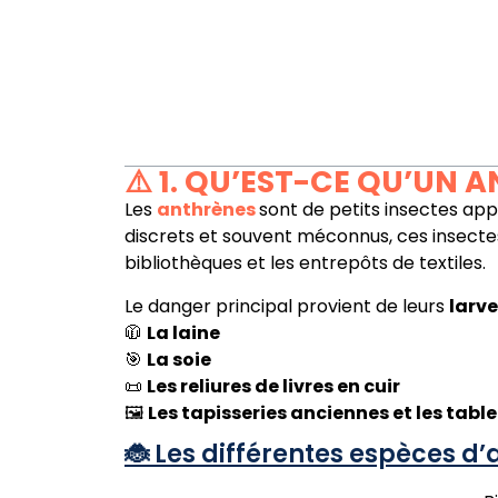
⚠️ 1. QU’EST-CE QU’UN
Les
anthrènes
sont de petits insectes app
discrets et souvent méconnus, ces insect
bibliothèques et les entrepôts de textiles.
Le danger principal provient de leurs
larv
🧥
La laine
🎯
La soie
📜
Les reliures de livres en cuir
🖼️
Les tapisseries anciennes et les tabl
🐞 Les différentes espèces d