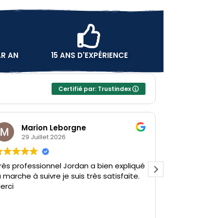
AR AN
15 ANS D'EXPÉRIENCE
Certifié par: Trustindex
Leborgne
Camille Lesturgeo
2026
27 Juillet 2026
el Jordan a bien expliqué
Merci Jordan pour votre pa
e je suis très satisfaite.
votre gentillesse