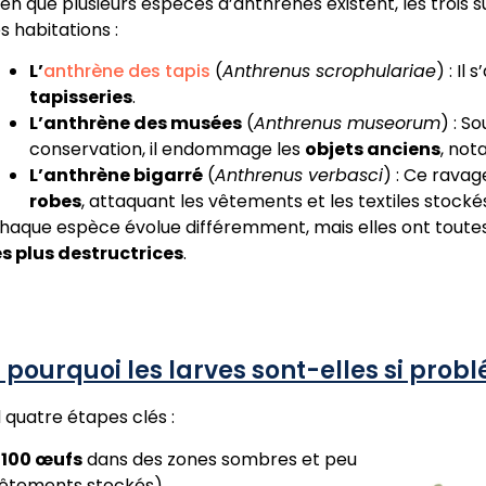
ien que plusieurs espèces d’anthrènes existent, les trois 
es habitations :
L’
anthrène des tapis
(
Anthrenus scrophulariae
) : Il
tapisseries
.
L’anthrène des musées
(
Anthrenus museorum
) : S
conservation, il endommage les
objets anciens
, no
L’anthrène bigarré
(
Anthrenus verbasci
) : Ce rava
robes
, attaquant les vêtements et les textiles stocké
haque espèce évolue différemment, mais elles ont toute
es plus destructrices
.
 : pourquoi les larves sont-elles si pro
quatre étapes clés :
à
100 œufs
dans des zones sombres et peu
 vêtements stockés).