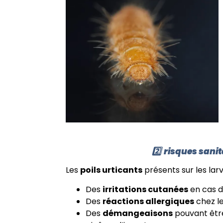
2️⃣
risques sanit
Les
poils urticants
présents sur les lar
Des
irritations cutanées
en cas d
Des
réactions allergiques
chez le
Des
démangeaisons
pouvant êtr