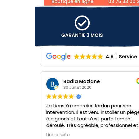
Boutique en ligne
03 76 33 00 
GARANTIE 3 MOIS
4.9
Service
Badia Maziane
30 Juillet 2026
Je tiens à remercier Jordan pour son
Perso
intervention. Il est venu installer un piège
effic
à pigeons et tout s’est parfaitement
déroulé. Très agréable, professionnel et
à l’écoute, il a pris le temps de répondre
Lire la suite
à mes questions et de m’expliquer le