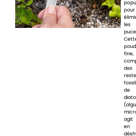
popu
pour
élimi
les
puce
Cett
poud
fine,
com
des
rest
fossi
de
diat
(alg
micr
agit
en
désh