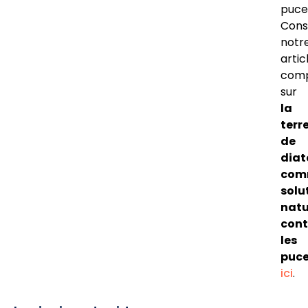
puce
Cons
notr
artic
comp
sur
la
terr
de
dia
com
solu
natu
cont
les
puc
ici
.