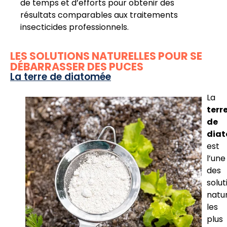
de temps et d’efforts pour obtenir des
résultats comparables aux traitements
insecticides professionnels.
LES SOLUTIONS NATURELLES POUR SE
DÉBARRASSER DES PUCES
La terre de diatomée
La
terr
de
dia
est
l’une
des
solut
natur
les
plus