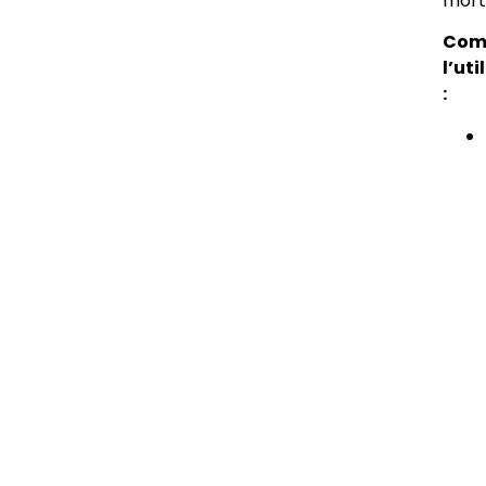
mort
Com
l’uti
: