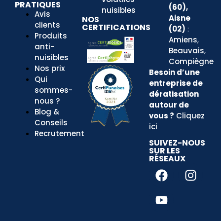
PRATIQUES
(60),
nuisibles
Avis
Aisne
NOS
clients
CERTIFICATIONS
(02)
:
Produits
Amiens
,
anti-
Beauvais
,
nuisibles
Compiègne
Nos prix
Besoin d’une
Qui
entreprise
de
sommes-
dératisation
nous ?
autour de
Blog &
vous ?
Cliquez
Conseils
ici
Recrutement
SUIVEZ-NOUS
SUR LES
RÉSEAUX