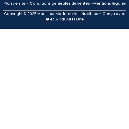
Plan de site
–
Conditions générales de ventes
–
Mentions légales
Copyright © 2025 Monsieur Madame Anti Nuisibles – Conçu avec
❤️ et ☕ par
All Is One