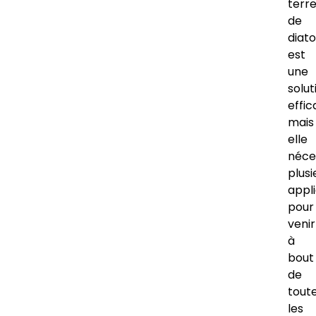
terr
de
diat
est
une
solut
effic
mais
elle
néce
plusi
appl
pour
venir
à
bout
de
tout
les