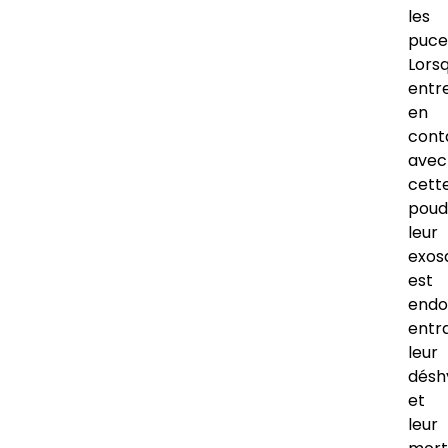
les
puce
Lorsq
entr
en
cont
avec
cett
poud
leur
exos
est
end
entr
leur
désh
et
leur