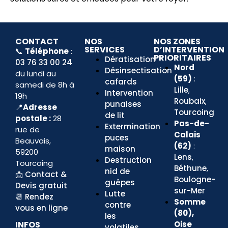
CONTACT
NOS
NOS ZONES
SERVICES
D’INTERVENTION
📞
Téléphone
:
PRIORITAIRES
Dératisation
03 76 33 00 24
Nord
Désinsectisation
du lundi au
(59)
:
cafards
samedi de 8h à
Lille
,
Intervention
19h
Roubaix
,
punaises
📍
Adresse
Tourcoing
de lit
postale :
28
Pas-de-
Extermination
rue de
Calais
puces
Beauvais,
(62)
:
maison
59200
Lens
,
Destruction
Tourcoing
Béthune
,
nid de
📩
Contact &
Boulogne-
guêpes
Devis gratuit
sur-Mer
Lutte
📆
Rendez
Somme
contre
vous en ligne
(80),
les
Oise
INFOS
volatiles