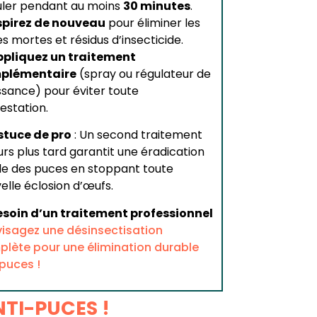
uler pendant au moins
30 minutes
.
spirez de nouveau
pour éliminer les
s mortes et résidus d’insecticide.
ppliquez un traitement
plémentaire
(spray ou régulateur de
ssance) pour éviter toute
festation.
stuce de pro
: Un second traitement
ours plus tard garantit une éradication
le des puces en stoppant toute
elle éclosion d’œufs.
esoin d’un traitement professionnel
visagez une désinsectisation
lète pour une élimination durable
puces !
NTI-PUCES !