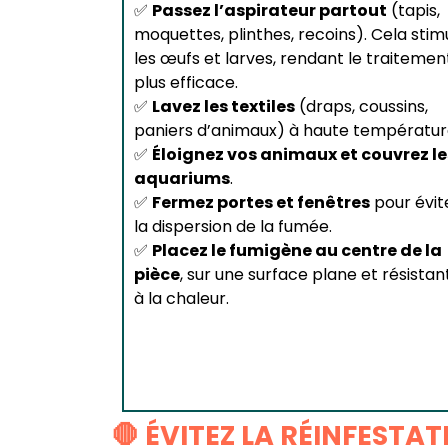
✅
Passez l’aspirateur partout
(tapis,
moquettes, plinthes, recoins). Cela stim
les œufs et larves, rendant le traitemen
plus efficace.
✅
Lavez les textiles
(draps, coussins,
paniers d’animaux) à haute températur
✅
Éloignez vos animaux et couvrez le
aquariums
.
✅
Fermez portes et fenêtres
pour évit
la dispersion de la fumée.
✅
Placez le fumigène au centre de la
pièce
, sur une surface plane et résistan
à la chaleur.
🛑 ÉVITEZ LA RÉINFESTA