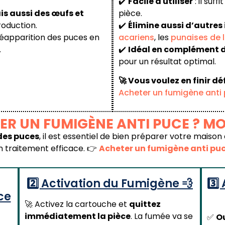
✔️
Facile à utiliser
: il suff
is aussi des œufs et
pièce.
roduction.
✔️
Élimine aussi d’autres 
éapparition des puces en
acariens
, les
punaises de l
.
✔️
Idéal en complément 
pour un résultat optimal.
🚀 Vous voulez en finir d
Acheter un fumigène anti
ER UN FUMIGÈNE ANTI PUCE ? MO
des puces
, il est essentiel de bien préparer votre maison 
 traitement efficace. 👉
Acheter un fumigène anti puc
2️⃣ Activation du Fumigène 💨
3️⃣
ce
🚀 Activez la cartouche et
quittez
immédiatement la pièce
. La fumée va se
✅
Ou