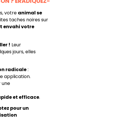
SON ? ÉRADIQUEZ-
s, votre
animal se
tes taches noires sur
t envahi votre
ler !
Leur
ques jours, elles
on radicale
:
e application.
r une
pide et efficace
.
ptez pour un
isation