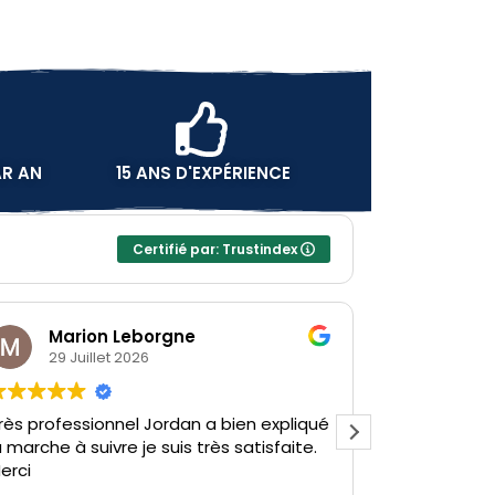
AR AN
15 ANS D'EXPÉRIENCE
Certifié par: Trustindex
Marion Leborgne
Camille
29 Juillet 2026
27 Juillet
 professionnel Jordan a bien expliqué
Merci Jordan po
rche à suivre je suis très satisfaite.
votre gentilles
i