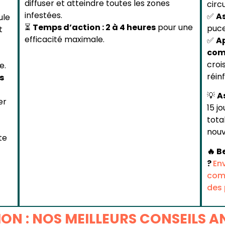
diffuser et atteindre toutes les zones
circ
infestées.
✅
A
ule
⏳
Temps d’action : 2 à 4 heures
pour une
puce
t
efficacité maximale.
✅
A
com
croi
e.
réin
s
💡
A
er
15 j
tota
nouv
te
🔥 B
?
En
comp
des 
TION : NOS MEILLEURS CONSEILS A