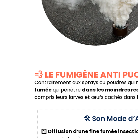
💨 LE FUMIGÈNE ANTI P
Contrairement aux sprays ou poudres qui n’
fumée
qui pénètre
dans les moindres re
compris leurs larves et œufs cachés dans les 
🛠️ Son Mode d’A
1️⃣
Diffusion d’une fine fumée insecti