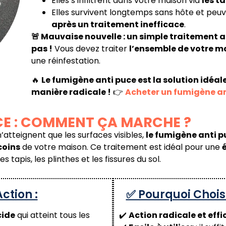
Elles s’infiltrent dans votre maison via
les t
Elles survivent longtemps sans hôte et peu
après un traitement inefficace
.
🚨 Mauvaise nouvelle : un simple traitement a
pas !
Vous devez traiter
l’ensemble de votre m
une réinfestation.
🔥
Le fumigène anti puce est la solution idéal
manière radicale !
👉
Acheter un fumigène an
UCE : COMMENT ÇA MARCHE ?
atteignent que les surfaces visibles,
le fumigène anti p
coins
de votre maison. Ce traitement est idéal pour une
tapis, les plinthes et les fissures du sol.
ction :
✅ Pourquoi Chois
cide
qui atteint tous les
✔️
Action radicale et eff