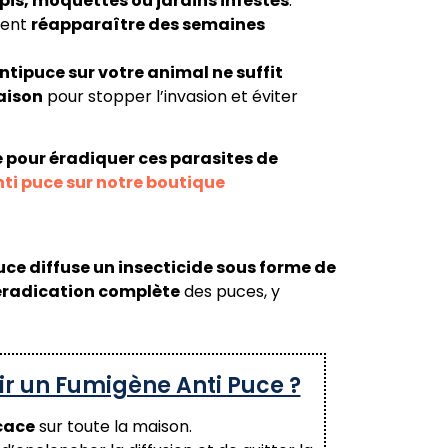
apis, moquettes ou jardins infestés
.
vent
réapparaître des semaines
ntipuce sur votre animal ne suffit
aison
pour stopper l’invasion et éviter
e pour éradiquer ces parasites de
ti puce sur notre boutique
uce diffuse un insecticide sous forme de
éradication complète
des puces, y
ir un Fumigène Anti Puce ?
icace
sur toute la maison.