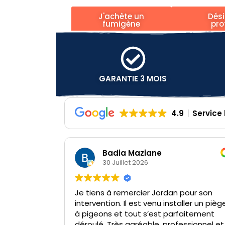
J'achète un
Dési
fumigène
pro
GARANTIE 3 MOIS
4.9
Service
Badia Maziane
30 Juillet 2026
Je tiens à remercier Jordan pour son
intervention. Il est venu installer un piège
à pigeons et tout s’est parfaitement
déroulé. Très agréable, professionnel et