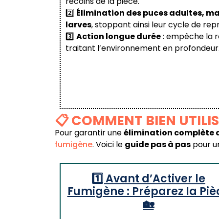
recoins de la pièce.
2️⃣
Élimination des puces adultes, ma
larves
, stoppant ainsi leur cycle de rep
3️⃣
Action longue durée
: empêche la r
traitant l’environnement en profondeur
📋 COMMENT BIEN UTILIS
Pour garantir une
élimination complète 
fumigène
. Voici le
guide pas à pas
pour un
1️⃣ Avant d’Activer le
Fumigène : Préparez la Piè
🏡