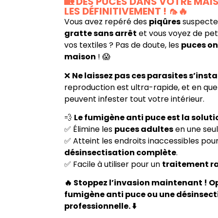
🏡 DES PUCES DANS VOTRE MAI
LES DÉFINITIVEMENT ! 🦟🔥
Vous avez repéré des
piqûres
suspecte
gratte sans arrêt
et vous voyez de peti
vos textiles ? Pas de doute, les
puces on
maison
! 😱
❌
Ne laissez pas ces parasites s’instal
reproduction est ultra-rapide, et en quel
peuvent infester tout votre intérieur.
💨
Le fumigène anti puce est la soluti
✅ Élimine les
puces adultes
en une seul
✅ Atteint les endroits inaccessibles pou
désinsectisation complète
.
✅ Facile à utiliser pour un
traitement ra
🔥 Stoppez l’invasion maintenant ! O
fumigène anti puce ou une désinsect
professionnelle. ⬇️