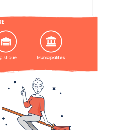
RE
gistique
Municipalités