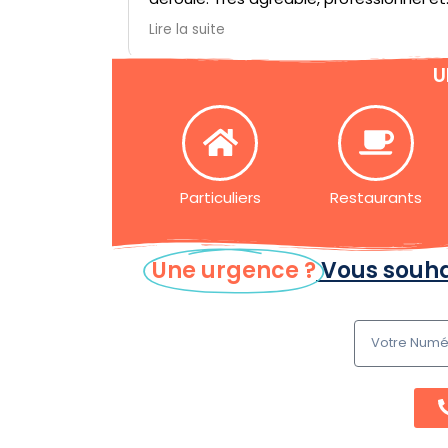
à l’écoute, il a pris le temps de répondre
Lire la suite
à mes questions et de m’expliquer le
fonctionnement de l’installation. Un
U
service de qualité que je recommande
sans hésiter !
Particuliers
Restaurants
Une urgence ?
Vous souha