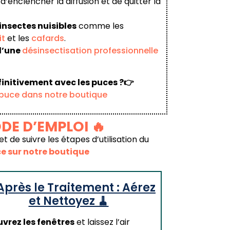
it d’enclencher la diffusion et de quitter la
insectes nuisibles
comme les
it
et les
cafards
.
d’une
désinsectisation professionnelle
éfinitivement avec les puces ?👉
 puce dans notre boutique
DE D’EMPLOI 🔥
et de suivre les étapes d’utilisation du
e sur notre boutique
 Après le Traitement : Aérez
et Nettoyez 🧹
vrez les fenêtres
et laissez l’air