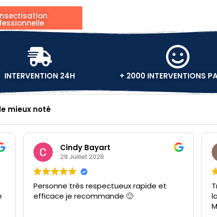
nsectisation
fessionnelle
INTERVENTION 24H
+ 2000 INTERVENTIONS P
 le mieux noté
Cindy Bayart
29 Juillet 2026
Personne très respectueux rapide et
Très
efficace je recommande 🙂
la ma
Merc