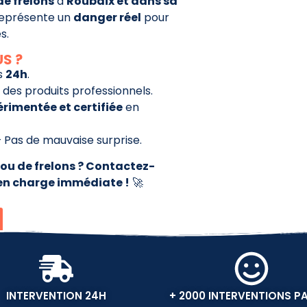
de frelons
à
Roubaix et dans sa
 représente un
danger réel
pour
s.
US ?
s
24h
.
des produits professionnels.
érimentée et certifiée
en
 Pas de mauvaise surprise.
ou de frelons ? Contactez-
en charge immédiate !
🚀
INTERVENTION 24H
+ 2000 INTERVENTIONS P