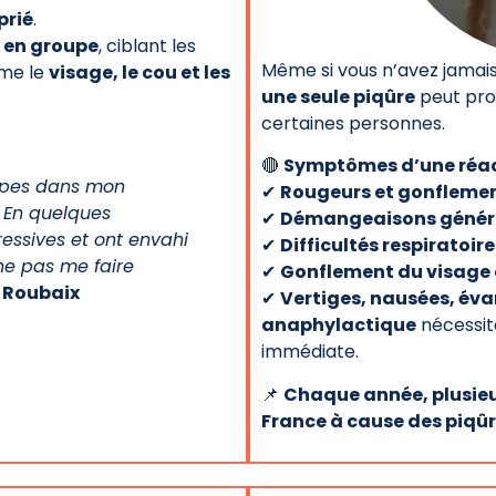
prié
.
 en groupe
, ciblant les
Même si vous n’avez jamais
mme le
visage, le cou et les
une seule piqûre
peut pr
certaines personnes.
🔴
Symptômes d’une réact
uêpes dans mon
✔
Rougeurs et gonfleme
. En quelques
✔
Démangeaisons général
essives et ont envahi
✔
Difficultés respiratoir
 ne pas me faire
✔
Gonflement du visage 
 Roubaix
✔
Vertiges, nausées, év
anaphylactique
nécessit
immédiate.
📌
Chaque année, plusieu
France à cause des piqûr