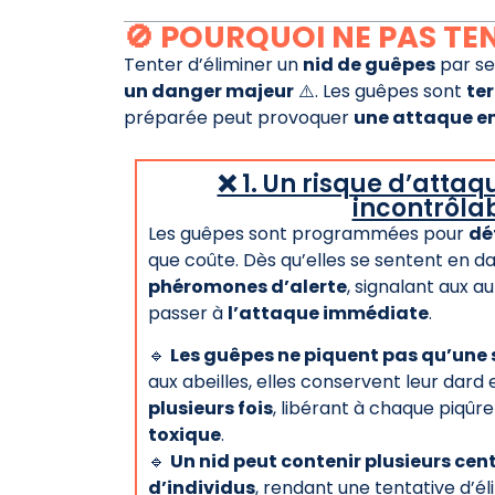
🚫 POURQUOI NE PAS TEN
Tenter d’éliminer un
nid de guêpes
par se
un danger majeur
⚠️. Les guêpes sont
te
préparée peut provoquer
une attaque e
❌ 1. Un risque d’atta
incontrôla
Les guêpes sont programmées pour
dé
que coûte. Dès qu’elles se sentent en d
phéromones d’alerte
, signalant aux 
passer à
l’attaque immédiate
.
🔹
Les guêpes ne piquent pas qu’une s
aux abeilles, elles conservent leur dard
plusieurs fois
, libérant à chaque piqûr
toxique
.
🔹
Un nid peut contenir plusieurs cent
d’individus
, rendant une tentative d’é