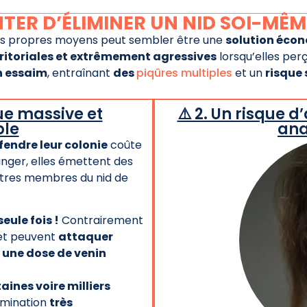
TER D’ÉLIMINER UN NID SOI-MÊM
s propres moyens peut sembler être une
solution éco
rritoriales et extrêmement agressives
lorsqu’elles per
n essaim
, entraînant
des
piqûres multiples
et un
risque
que massive et
⚠️ 2. Un risque d
ble
ana
fendre leur colonie
coûte
anger, elles émettent des
autres membres du nid de
eule fois !
Contrairement
 et peuvent
attaquer
e
une dose de venin
aines voire milliers
limination
très