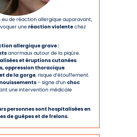
 eu de réaction allergique auparavant,
ovoquer une
réaction violente
chez
ion allergique grave :
nts
anormaux autour de la piqûre.
isées et éruptions cutanées
.
es, oppression thoracique
.
et de la gorge
, risque d’étouffement.
anouissements
– signe d’un
choc
ant une intervention médicale
rs personnes sont hospitalisées en
es de guêpes et de frelons.