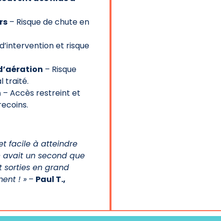
rs
– Risque de chute en
 d’intervention et risque
 d’aération
– Risque
 traité.
n
– Accès restreint et
ecoins.
et facile à atteindre
en avait un second que
t sorties en grand
ent ! »
–
Paul T.,