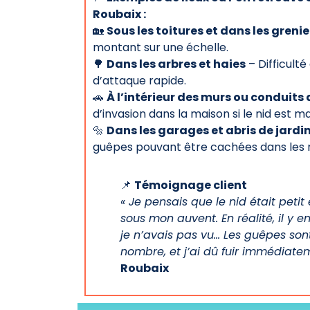
Roubaix :
🏡
Sous les toitures et dans les grenie
montant sur une échelle.
🌳
Dans les arbres et haies
– Difficulté
d’attaque rapide.
🚗
À l’intérieur des murs ou conduits
d’invasion dans la maison si le nid est mal
🔩
Dans les garages et abris de jardi
guêpes pouvant être cachées dans les r
📌
Témoignage client
« Je pensais que le nid était petit 
sous mon auvent. En réalité, il y 
je n’avais pas vu… Les guêpes son
nombre, et j’ai dû fuir immédiatem
Roubaix