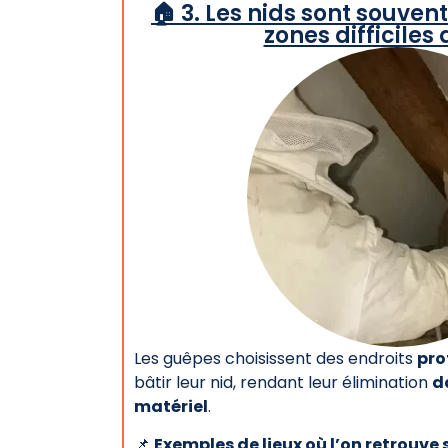
🏠 3. Les nids sont souve
zones difficiles
Les guêpes choisissent des endroits
pro
bâtir leur nid, rendant leur élimination
d
matériel
.
📌
Exemples de lieux où l’on retrouve