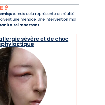
E ?
nomique
, mais cela représente en réalité
çoivent une menace. Une intervention mal
 sanitaire important
.
’allergie sévère et de choc
phylactique