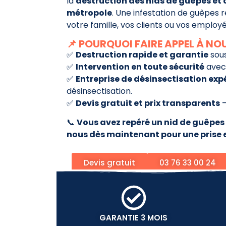
la
destruction
des nids de guêpes et 
métropole
. Une infestation de guêpes
votre famille, vos clients ou vos employé
📌 POURQUOI FAIRE APPEL À NO
✅
Destruction rapide et garantie
sou
✅
Intervention en toute sécurité
avec 
✅
Entreprise de désinsectisation exp
désinsectisation.
✅
Devis gratuit et prix transparents
–
📞
Vous avez repéré un nid de guêpes 
nous dès maintenant pour une prise 
Devis gratuit
03 76 33 00 24
GARANTIE 3 MOIS