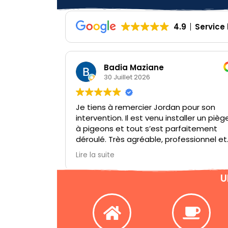
4.9
Service
Cindy Bayart
29 Juillet 2026
dan pour son
Personne très respectueux rapide 
installer un piège
efficace je recommande 🙂
 parfaitement
professionnel et
temps de répondre
’expliquer le
allation. Un
U
 je recommande