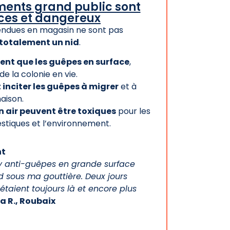
tements grand public sont
aces et dangereux
endues en magasin ne sont pas
totalement un nid
.
vent que les guêpes en surface
,
 de la colonie en vie.
 inciter les guêpes à migrer
et à
maison.
n air peuvent être toxiques
pour les
stiques et l’environnement.
nt
ay anti-guêpes en grande surface
 nid sous ma gouttière. Deux jours
 étaient toujours là et encore plus
a R., Roubaix