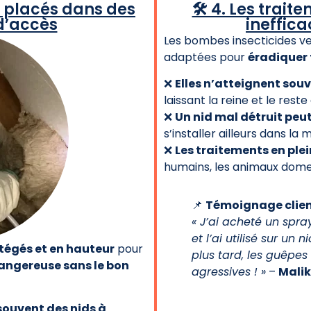
nt placés dans des
🛠️ 4. Les trai
 d’accès
ineffic
Les bombes insecticides v
adaptées pour
éradiquer 
❌
Elles n’atteignent sou
laissant la reine et le reste
❌
Un nid mal détruit peut
s’installer ailleurs dans la 
❌
Les traitements en plei
humains, les animaux dome
📌
Témoignage clie
« J’ai acheté un spr
et l’ai utilisé sur un
tégés et en hauteur
pour
plus tard, les guêpes
angereuse sans le bon
agressives ! »
–
Malik
 souvent des nids à