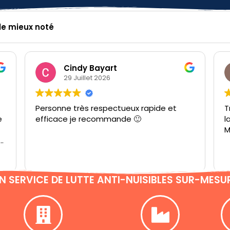
 le mieux noté
Marion Leborgne
29 Juillet 2026
et
Très professionnel Jordan a bien expliqué
la marche à suivre je suis très satisfaite.
Merci
N SERVICE DE LUTTE ANTI-NUISIBLES SUR-MESU