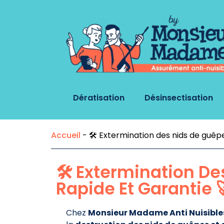
Dératisation
Désinsectisation
Accueil
-
🛠️ Extermination des nids de guêp
🛠️ Extermination D
Rapide Et Garantie 
Chez
Monsieur Madame Anti Nuisible