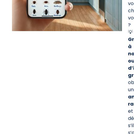
vo
ch
vo
?
💡
G
à
no
ou
d’
gr
ob
un
an
ra
et
dé
s’il
s’