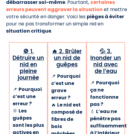
débarrasser soi-même
. Pourtant,
certaines
erreurs peuvent aggraver la situation
et mettre
votre sécurité en danger. Voici les
pièges à éviter
pour ne pas transformer un simple nid en
situation critique
.
🚫 1.
🔥 2. Brûler
💦 3.
Détruire un
un nid de
Inonder un
nid en
guêpes
nid avec
pleine
de l’eau
📌
Pourquoi
journée
📌
Pourquoi
c’est une
📌
Pourquoi
ça ne
grave
c’est une
fonctionne
erreur ?
erreur ?
pas ?
🔥
Le nid est
🌞
Les
💧
L’eau ne
composé de
guêpes
pénètre pas
fibres de
sont les plus
suffisamment
bois
actives en
à l’intérieur
mâchées
,