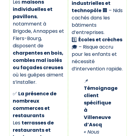
Les
maisons
industrielles et
individuelles et
technopôle
🏢 – Nids
pavillons
,
cachés dans les
notamment à
bâtiments
Brigode, Annappes et
d’entreprises.
Flers-Bourg,
5️⃣
Écoles et crèches
disposent de
🎓 – Risque accru
charpentes en bois,
pour les enfants et
combles mal isolés
nécessité
ou façades creuses
d’intervention rapide.
où les guêpes aiment
📌
s’installer.
Témoignage
✅
La présence de
client
nombreux
spécifique
commerces et
à
restaurants
Villeneuve
Les
terrasses de
d’Ascq
restaurants et
« Nous