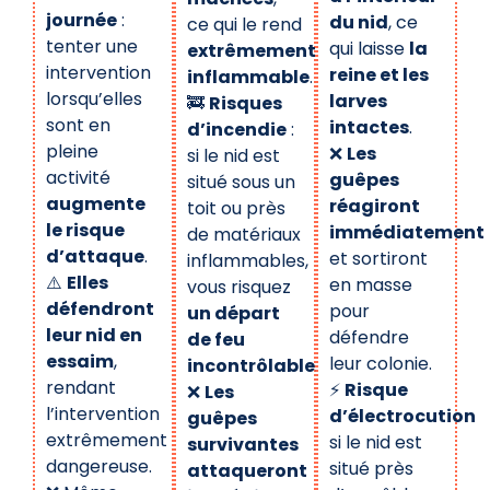
journée
:
du nid
, ce
ce qui le rend
tenter une
qui laisse
la
extrêmement
intervention
reine et les
inflammable
.
lorsqu’elles
larves
🚒
Risques
sont en
intactes
.
d’incendie
:
pleine
❌
Les
si le nid est
activité
guêpes
situé sous un
augmente
réagiront
toit ou près
le risque
immédiatement
de matériaux
d’attaque
.
et sortiront
inflammables,
⚠️
Elles
en masse
vous risquez
défendront
pour
un départ
leur nid en
défendre
de feu
essaim
,
leur colonie.
incontrôlable
.
rendant
⚡
Risque
❌
Les
l’intervention
d’électrocution
guêpes
extrêmement
si le nid est
survivantes
dangereuse.
situé près
attaqueront