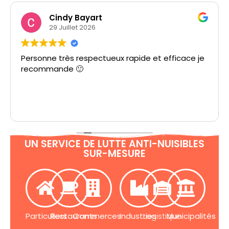
Cindy Bayart
29 Juillet 2026
Personne très respectueux rapide et efficace je
recommande 🙂
UN SERVICE DE LUTTE ANTI-NUISIBLES
SUR-MESURE
Particuliers
Restaurants
Commerces
Industries
Logistique
Municipalités