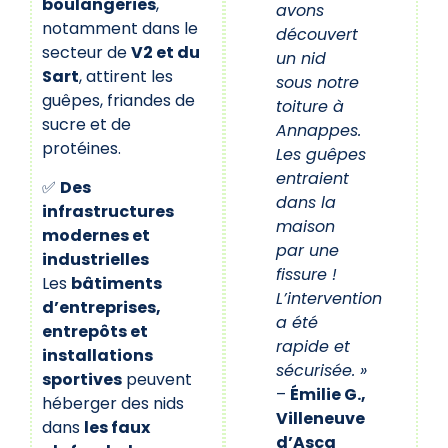
boulangeries
,
avons
notamment dans le
découvert
secteur de
V2 et du
un nid
Sart
, attirent les
sous notre
guêpes, friandes de
toiture à
sucre et de
Annappes.
protéines.
Les guêpes
entraient
✅
Des
dans la
infrastructures
maison
modernes et
par une
industrielles
fissure !
Les
bâtiments
L’intervention
d’entreprises,
a été
entrepôts et
rapide et
installations
sécurisée. »
sportives
peuvent
–
Émilie G.,
héberger des nids
Villeneuve
dans
les faux
d’Ascq