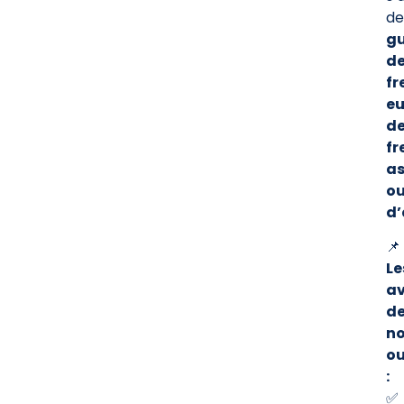
de
gu
d
fr
eu
d
fr
as
o
d’
📌
Le
a
d
no
ou
:
✅