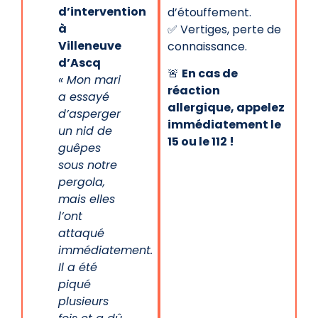
d’intervention
d’étouffement.
à
✅ Vertiges, perte de
Villeneuve
connaissance.
d’Ascq
🚨
En cas de
« Mon mari
réaction
a essayé
allergique, appelez
d’asperger
immédiatement le
un nid de
15 ou le 112 !
guêpes
sous notre
pergola,
mais elles
l’ont
attaqué
immédiatement.
Il a été
piqué
plusieurs