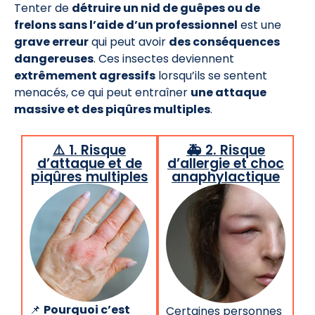
Tenter de
détruire un nid de guêpes ou de
frelons sans l’aide d’un professionnel
est une
grave erreur
qui peut avoir
des conséquences
dangereuses
. Ces insectes deviennent
extrêmement agressifs
lorsqu’ils se sentent
menacés, ce qui peut entraîner
une attaque
massive et des piqûres multiples
.
⚠️ 1. Risque
🚑 2. Risque
d’attaque et de
d’allergie et choc
piqûres multiples
anaphylactique
📌
Pourquoi c’est
Certaines personnes