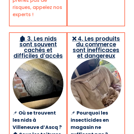
prenez pas de
risques, appelez nos
experts !
🏚️ 3. Les nids
❌ 4. Les produits
sont souvent
du commerce
cachés et
sont inefficaces
difficiles d’accès
et dangereux
📌
Où se trouvent
📌
Pourquoi les
les nids à
insecticides en
Villeneuve d’Ascq ?
magasin ne