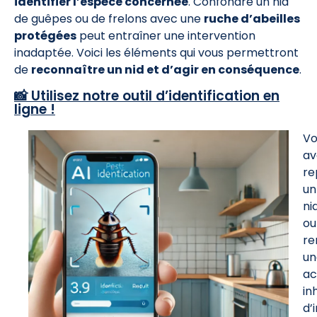
identifier l’espèce concernée
. Confondre un nid
de guêpes ou de frelons avec une
ruche d’abeilles
protégées
peut entraîner une intervention
inadaptée. Voici les éléments qui vous permettront
de
reconnaître un nid et d’agir en conséquence
.
📸 Utilisez notre outil d’identification en
ligne !
Vo
av
re
un
ni
ou
re
un
ac
in
d’