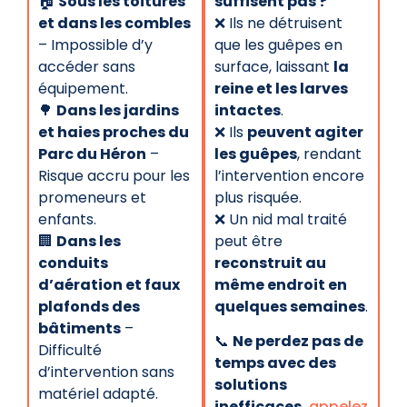
🏠
Sous les toitures
suffisent pas ?
et dans les combles
❌ Ils ne détruisent
– Impossible d’y
que les guêpes en
accéder sans
surface, laissant
la
équipement.
reine et les larves
🌳
Dans les jardins
intactes
.
et haies proches du
❌ Ils
peuvent agiter
Parc du Héron
–
les guêpes
, rendant
Risque accru pour les
l’intervention encore
promeneurs et
plus risquée.
enfants.
❌ Un nid mal traité
🏢
Dans les
peut être
conduits
reconstruit au
d’aération et faux
même endroit en
plafonds des
quelques semaines
.
bâtiments
–
📞
Ne perdez pas de
Difficulté
temps avec des
d’intervention sans
solutions
matériel adapté.
inefficaces,
appelez