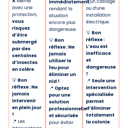
❌ Même
d’un câblage
immédiatement
,
avec une
ou d’une
rendant la
protection,
installation
situation
vous
électrique.
encore plus
risquez
dangereuse.
💡
Bon
d’être
réflexe :
💡
Bon
submergé
L’eau est
réflexe : Ne
par des
inefficace
jamais
centaines
et
utiliser le
d’insectes
dangereuse
feu pour
en colère
.
!
éliminer un
💡
Bon
📍
Seule une
nid !
réflexe : Ne
intervention
📍
Optez
jamais
spécialisée
pour une
intervenir
permet
solution
en plein jour
d’éliminer
professionnelle
!
totalement
et sécurisée
📍 Les
la colonie
.
pour éviter