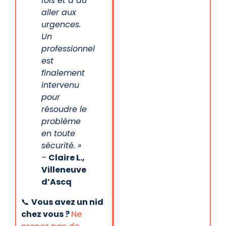
fois et a dû
aller aux
urgences.
Un
professionnel
est
finalement
intervenu
pour
résoudre le
problème
en toute
sécurité. »
–
Claire L.,
Villeneuve
d’Ascq
📞
Vous avez un nid
chez vous ?
Ne