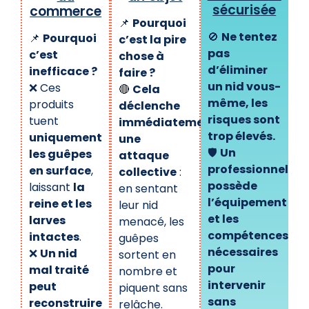
sécurisée
commerce
📌
Pourquoi
🚫
Ne tentez
📌
Pourquoi
c’est la pire
pas
c’est
chose à
d’éliminer
inefficace ?
faire ?
un nid vous-
❌ Ces
🔴
Cela
même, les
produits
déclenche
risques sont
tuent
immédiatement
trop élevés.
uniquement
une
🛡️
Un
les guêpes
attaque
professionnel
en surface
,
collective
:
possède
laissant
la
en sentant
l’équipement
reine et les
leur nid
et les
larves
menacé, les
compétences
intactes
.
guêpes
nécessaires
❌
Un nid
sortent en
pour
mal traité
nombre et
intervenir
peut
piquent sans
sans
reconstruire
relâche.