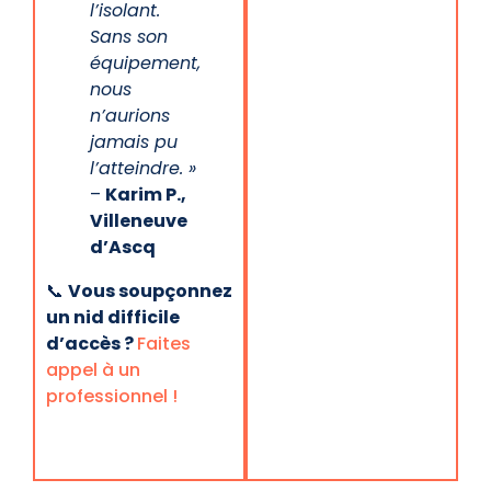
l’isolant.
Sans son
équipement,
nous
n’aurions
jamais pu
l’atteindre. »
–
Karim P.,
Villeneuve
d’Ascq
📞
Vous soupçonnez
un nid difficile
d’accès ?
Faites
appel à un
professionnel !