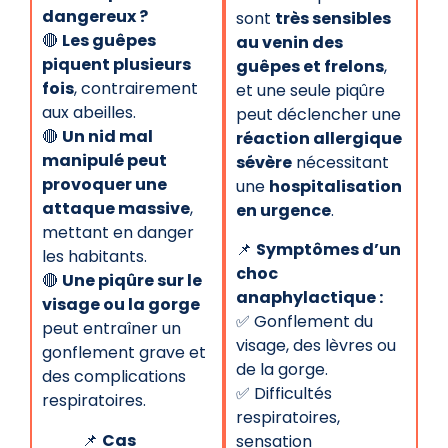
dangereux ?
sont
très sensibles
🔴
Les guêpes
au venin des
piquent plusieurs
guêpes et frelons
,
fois
, contrairement
et une seule piqûre
aux abeilles.
peut déclencher une
🔴
Un nid mal
réaction allergique
manipulé peut
sévère
nécessitant
provoquer une
une
hospitalisation
attaque massive
,
en urgence
.
mettant en danger
📌
Symptômes d’un
les habitants.
choc
🔴
Une piqûre sur le
anaphylactique :
visage ou la gorge
✅ Gonflement du
peut entraîner un
visage, des lèvres ou
gonflement grave et
de la gorge.
des complications
✅ Difficultés
respiratoires.
respiratoires,
📌
Cas
sensation