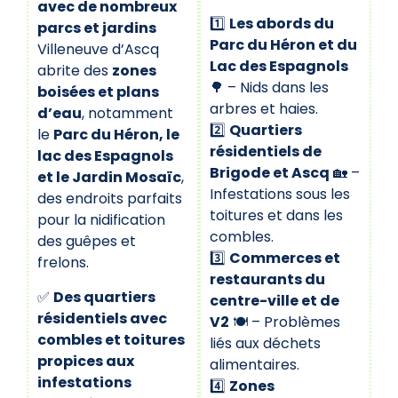
avec de nombreux
1️⃣
Les abords du
parcs et jardins
Parc du Héron et du
Villeneuve d’Ascq
Lac des Espagnols
abrite des
zones
🌳 – Nids dans les
boisées et plans
arbres et haies.
d’eau
, notamment
2️⃣
Quartiers
le
Parc du Héron, le
résidentiels de
lac des Espagnols
Brigode et Ascq
🏡 –
et le Jardin Mosaïc
,
Infestations sous les
des endroits parfaits
toitures et dans les
pour la nidification
combles.
des guêpes et
3️⃣
Commerces et
frelons.
restaurants du
✅
Des quartiers
centre-ville et de
résidentiels avec
V2
🍽️ – Problèmes
combles et toitures
liés aux déchets
propices aux
alimentaires.
infestations
4️⃣
Zones