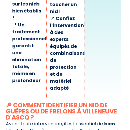
sur les nids
toucher un
bien établis
nid !
!
📍
Confiez
📍
Un
l’intervention
traitement
à des
professionnel
experts
garantit
équipés de
une
combinaisons
élimination
de
totale,
protection
même en
et de
profondeur
matériel
adapté
.
🔎 COMMENT IDENTIFIER UN NID DE
GUÊPES OU DE FRELONS À VILLENEUVE
D'ASCQ ?
Avant toute intervention, il est essentiel de
bien