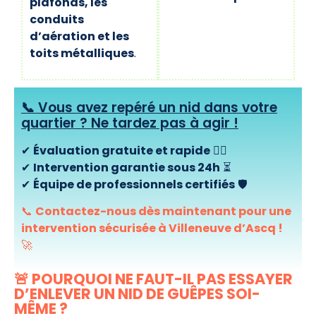
plafonds, les
conduits
d’aération et les
toits métalliques
.
📞 Vous avez repéré un nid dans votre
quartier ? Ne tardez pas à agir !
✔
Évaluation gratuite et rapide
🕵️‍♂️
✔
Intervention garantie sous 24h
⏳
✔
Équipe de professionnels certifiés
🛡️
📞
Contactez-nous dès maintenant pour une
intervention sécurisée à Villeneuve d’Ascq !
🚀
🚨 POURQUOI NE FAUT-IL PAS ESSAYER
D’ENLEVER UN NID DE GUÊPES SOI-
MÊME ?