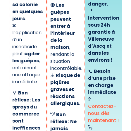
danger.
sa colonie
🔴
Les
📍
en quelques
guêpes
Intervention
jours
.
peuvent
sous 24h
❌
entrer à
garantie à
L’application
l’intérieur
Villeneuve
d’un
de la
d’Ascq et
insecticide
maison
,
dans les
peut
agiter
rendant la
environs !
les guêpes
,
situation
entraînant
incontrôlable.
📞
Besoin
une attaque
⚠️
Risque de
d’une prise
immédiate.
piqûres
en charge
graves et
immédiate
💡
Bon
réactions
?
réflexe : Les
allergiques
.
Contactez-
sprays du
nous dès
commerce
💡
Bon
maintenant !
sont
réflexe : Ne
🚀
inefficaces
jamais