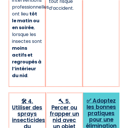
interventions
tout risque
professionnelles
d’accident.
ont lieu
tôt
le matin ou
en soirée
,
lorsque les
insectes sont
moins
actifs et
regroupés à
l’intérieur
du nid
.
✅ Adoptez
🛠️ 4.
🔨 5.
les bonnes
Utiliser des
Percer ou
pratiques
sprays
frapper un
pour une
insecticides
nid avec
élimination
du
un objet