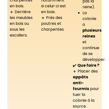
charpentes
notamment
pas la
en bois.
si celui-ci est
reine).
🔹 Derrière
en bois.
La
les meubles
🔹 Près des
colonie
en bois ou
poutres et
a
sous les
charpentes.
plusieurs
escaliers.
reines
et
continue
de se
développer.
✔️
Que faire ?
🔹 Placer des
appâts
anti-
fourmis
pour
tuer la
colonie à la
source.