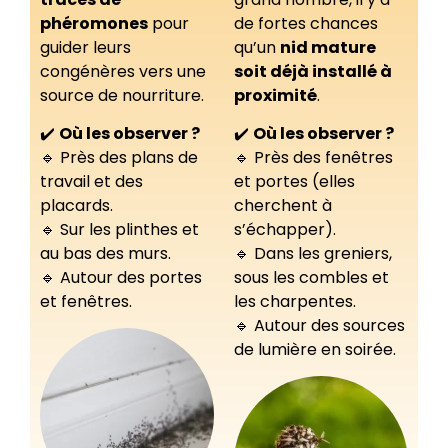
phéromones
pour
de fortes chances
guider leurs
qu’un
nid mature
congénères vers une
soit déjà installé à
source de nourriture.
proximité
.
✔️
Où les observer ?
✔️
Où les observer ?
🔹 Près des plans de
🔹 Près des fenêtres
travail et des
et portes (elles
placards.
cherchent à
🔹 Sur les plinthes et
s’échapper).
au bas des murs.
🔹 Dans les greniers,
🔹 Autour des portes
sous les combles et
et fenêtres.
les charpentes.
🔹 Autour des sources
de lumière en soirée.