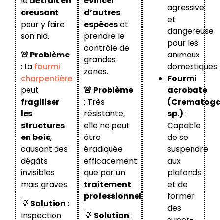
le
détruit en
évincer
agressive
creusant
d’autres
et
pour y faire
espèces
et
dangereuse
son nid.
prendre le
pour les
contrôle de
🚨 Problème
animaux
grandes
: La
fourmi
domestiques.
zones.
charpentière
Fourmi
peut
🚨 Problème
acrobate
fragiliser
: Très
(Crematoga
les
résistante,
sp.)
:
structures
elle ne peut
Capable
en bois
,
être
de se
causant des
éradiquée
suspendre
dégâts
efficacement
aux
invisibles
que par un
plafonds
mais graves.
traitement
et de
professionnel
.
former
💡
Solution
:
des
Inspection
💡
Solution
:
super-