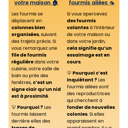
votre maison 🏠
fourmis ailées 🦟
Les fourmis se
Si vous apercevez
déplacent en
des fourmis
colonnes bien
volantes
à l’intérieur
organisées
, suivant
de votre maison ou
des trajets précis. Si
dans votre jardin,
vous remarquez une
cela signifie qu’un
file de fourmis
essaimage est en
régulière
dans votre
cours
.
cuisine, votre salle de
💡
Pourquoi c’est
bain ou près des
inquiétant ?
Les
fenêtres,
c’est un
fourmis ailées sont
signe clair qu’un nid
des reproductrices
est à proximité
.
qui cherchent à
💡
Pourquoi ?
Les
fonder de nouvelles
fourmis laissent
colonies
. Si elles
derrière elles des
apparaissent en
traces de
grand nombre, il y a