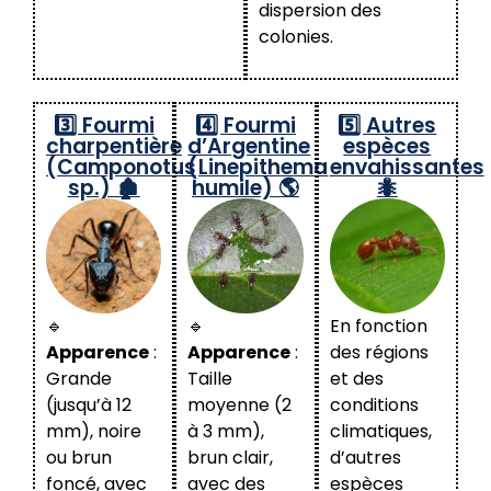
dispersion des
colonies.
3️⃣ Fourmi
4️⃣ Fourmi
5️⃣ Autres
charpentière
d’Argentine
espèces
(Camponotus
(Linepithema
envahissantes
sp.) 🏚️
humile) 🌎
🐜
🔹
🔹
En fonction
Apparence
:
Apparence
:
des régions
Grande
Taille
et des
(jusqu’à 12
moyenne (2
conditions
mm), noire
à 3 mm),
climatiques,
ou brun
brun clair,
d’autres
foncé, avec
avec des
espèces