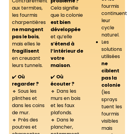
Contrairement
problème ?
fourmis
aux termites,
Cela signifie
continuent
les fourmis
que la colonie
leur
charpentières
est bien
cycle
ne mangent
développée
naturel.
pas le bois
,
et qu’elle
Les
mais elles le
s’étend à
solutions
fragilisent
l’intérieur de
utilisées
en creusant
votre
ne
leurs tunnels.
maison
.
ciblent
✔️
Où
✔️
Où
pas la
regarder ?
écouter ?
colonie
🔹 Sous les
🔹 Dans les
(les
plinthes et
murs en bois
sprays
dans les coins
et les faux
tuent les
de mur.
plafonds.
fourmis
🔹 Près des
🔹 Dans le
visibles
poutres et
plancher,
mais