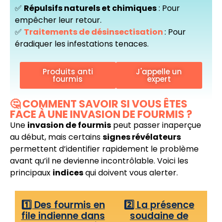
✅
Répulsifs naturels et chimiques
: Pour
empêcher leur retour.
✅
Traitements de désinsectisation
: Pour
éradiquer les infestations tenaces.
Produits anti
J'appelle un
fourmis
expert
🤔 COMMENT SAVOIR SI VOUS ÊTES
FACE À UNE INVASION DE FOURMIS ?
Une
invasion de fourmis
peut passer inaperçue
au début, mais certains
signes révélateurs
permettent d’identifier rapidement le problème
avant qu’il ne devienne incontrôlable. Voici les
principaux
indices
qui doivent vous alerter.
1️⃣ Des fourmis en
2️⃣ La présence
file indienne dans
soudaine de