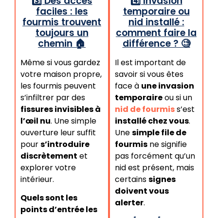
3️⃣ Des accès
4️⃣ Invasion
faciles : les
temporaire ou
fourmis trouvent
nid installé :
toujours un
comment faire la
chemin 🏠
différence ? 🧐
Même si vous gardez
Il est important de
votre maison propre,
savoir si vous êtes
les fourmis peuvent
face à
une invasion
s’infiltrer par des
temporaire
ou si un
fissures invisibles à
nid de fourmis
s’est
l’œil nu
. Une simple
installé chez vous
.
ouverture leur suffit
Une
simple file de
pour
s’introduire
fourmis
ne signifie
discrètement
et
pas forcément qu’un
explorer votre
nid est présent, mais
intérieur.
certains
signes
doivent vous
Quels sont les
alerter
.
points d’entrée les