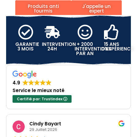
Produits anti
J'appelle un
fourmis
expert
GARANTIE
INTERVENTION
+ 2000
15 ANS
3 MOIS
24H
INTERVENTIONS
D'EXPÉRIENCE
PAR AN
4.9
Service le mieux noté
Certifié par: Trustindex
Cindy Bayart
29 Juillet 2026