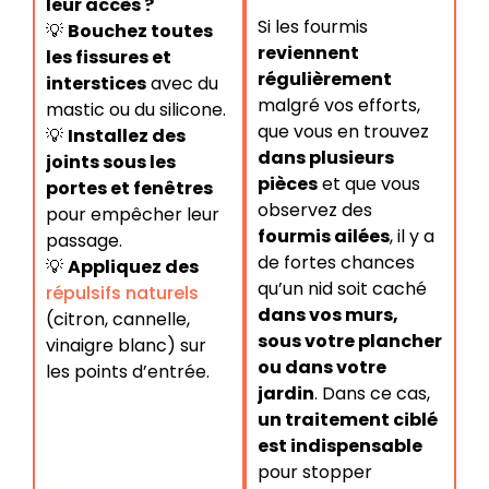
leur accès ?
Si les fourmis
💡
Bouchez toutes
reviennent
les fissures et
régulièrement
interstices
avec du
malgré vos efforts,
mastic ou du silicone.
que vous en trouvez
💡
Installez des
dans plusieurs
joints sous les
pièces
et que vous
portes et fenêtres
observez des
pour empêcher leur
fourmis ailées
, il y a
passage.
de fortes chances
💡
Appliquez des
qu’un nid soit caché
répulsifs naturels
dans vos murs,
(citron, cannelle,
sous votre plancher
vinaigre blanc) sur
ou dans votre
les points d’entrée.
jardin
. Dans ce cas,
un traitement ciblé
est indispensable
pour stopper