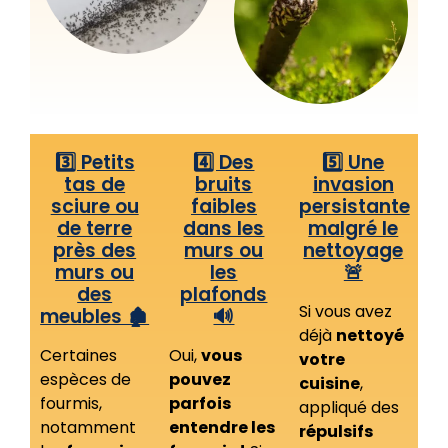
3️⃣ Petits
4️⃣ Des
5️⃣ Une
tas de
bruits
invasion
sciure ou
faibles
persistante
de terre
dans les
malgré le
près des
murs ou
nettoyage
murs ou
les
🚨
des
plafonds
Si vous avez
meubles 🏚️
🔊
déjà
nettoyé
Certaines
Oui,
vous
votre
espèces de
pouvez
cuisine
,
fourmis,
parfois
appliqué des
notamment
entendre les
répulsifs