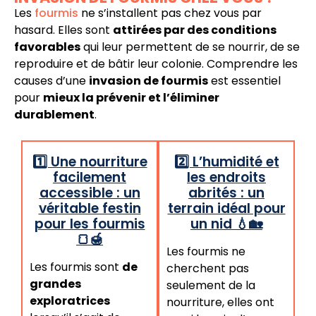
Les
fourmis
ne s’installent pas chez vous par
hasard. Elles sont
attirées par des conditions
favorables
qui leur permettent de se nourrir, de se
reproduire et de bâtir leur colonie. Comprendre les
causes d’une
invasion de fourmis
est essentiel
pour
mieux la prévenir et l’éliminer
durablement
.
1️⃣ Une nourriture
2️⃣ L’humidité et
facilement
les endroits
accessible : un
abrités : un
véritable festin
terrain idéal pour
pour les fourmis
un nid 💧🏡
🍞🍯
Les fourmis ne
Les fourmis sont
de
cherchent pas
grandes
seulement de la
exploratrices
nourriture, elles ont