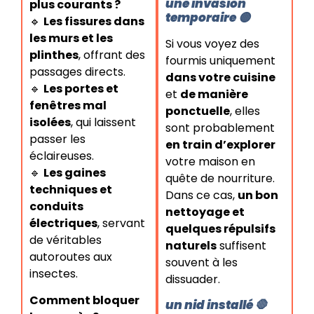
une invasion
plus courants ?
temporaire 🟡
🔹
Les fissures dans
les murs et les
Si vous voyez des
plinthes
, offrant des
fourmis uniquement
passages directs.
dans votre cuisine
🔹
Les portes et
et
de manière
fenêtres mal
ponctuelle
, elles
isolées
, qui laissent
sont probablement
passer les
en train d’explorer
éclaireuses.
votre maison en
🔹
Les gaines
quête de nourriture.
techniques et
Dans ce cas,
un bon
conduits
nettoyage et
électriques
, servant
quelques répulsifs
de véritables
naturels
suffisent
autoroutes aux
souvent à les
insectes.
dissuader.
Comment bloquer
un nid installé 🛑