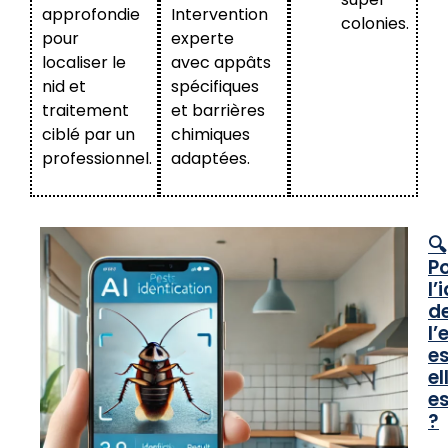
approfondie
Intervention
colonies.
pour
experte
localiser le
avec appâts
nid et
spécifiques
traitement
et barrières
ciblé par un
chimiques
professionnel.
adaptées.
🔍
P
l’
d
l’
e
el
es
?