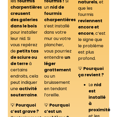
les
fourmis
fourmis !
Si
naturels
, et
charpentières
,
un
nid de
que les
creusent
fourmis
fourmis
des galeries
charpentières
reviennent
dans le bois
s’est installé
encore et
pour installer
dans votre
encore
, c’est
leur nid. Si
mur ou votre
le signe que
vous repérez
plancher,
le problème
de
petits tas
vous pourriez
est plus
de sciure ou
entendre
un
profond.
de terre
à
léger
💡
Pourquoi
certains
grattement
ça revient ?
endroits, cela
ou un
peut indiquer
bruissement
Le
nid
une
activité
en tendant
est
souterraine
.
l’oreille.
installé
à
💡
Pourquoi
💡
Pourquoi
proximité
c’est grave ?
c’est un
et les