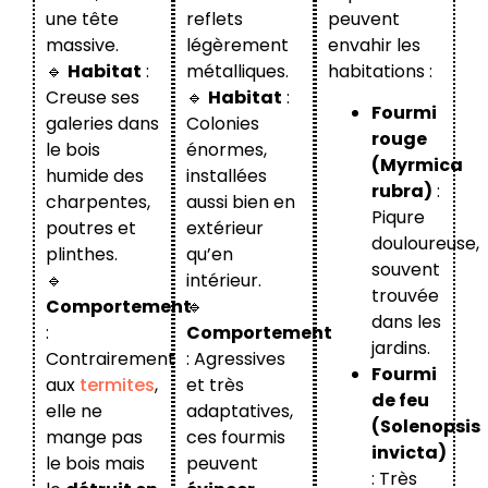
une tête
reflets
peuvent
massive.
légèrement
envahir les
🔹
Habitat
:
métalliques.
habitations :
Creuse ses
🔹
Habitat
:
Fourmi
galeries dans
Colonies
rouge
le bois
énormes,
(Myrmica
humide des
installées
rubra)
:
charpentes,
aussi bien en
Piqure
poutres et
extérieur
douloureuse,
plinthes.
qu’en
souvent
🔹
intérieur.
trouvée
Comportement
🔹
dans les
:
Comportement
jardins.
Contrairement
: Agressives
Fourmi
aux
termites
,
et très
de feu
elle ne
adaptatives,
(Solenopsis
mange pas
ces fourmis
invicta)
le bois mais
peuvent
: Très