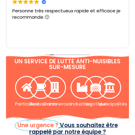
Personne très respectueux rapide et efficace je
recommande 🙂
UN SERVICE DE LUTTE ANTI-NUISIBLES
SUR-MESURE
Particuliers
Restaurants
Commerces
Industries
Logistique
Municipalités
Une urgence ?
Vous souhaitez être
rappelé par notre équipe ?