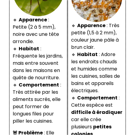
🔹
Apparence
:
🔹
Apparence
: Très
Petite (2 à 5 mm),
petite (1,5 à 2 mm),
noire avec une tête
couleur jaune pâle à
arrondie.
brun clair.
🔹
Habitat
:
🔹
Habitat
: Adore
Fréquente les jardins,
les endroits chauds
mais entre souvent
et humides comme
dans les maisons en
les cuisines, salles de
quête de nourriture.
bains et appareils
🔹
Comportement
:
électriques.
Très attirée par les
🔹
Comportement
:
aliments sucrés, elle
Cette espèce est
peut former de
difficile à éradiquer
longues files pour
car elle crée
piller les cuisines.
plusieurs
petites
🚨 Problème
: Elle
colonies