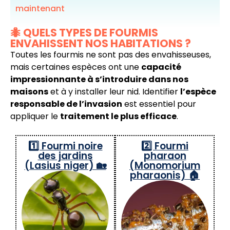
maintenant
🐜 QUELS TYPES DE FOURMIS
ENVAHISSENT NOS HABITATIONS ?
Toutes les fourmis ne sont pas des envahisseuses,
mais certaines espèces ont une
capacité
impressionnante à s’introduire dans nos
maisons
et à y installer leur nid. Identifier
l’espèce
responsable de l’invasion
est essentiel pour
appliquer le
traitement le plus efficace
.
1️⃣ Fourmi noire
2️⃣ Fourmi
des jardins
pharaon
(Lasius niger) 🏡
(Monomorium
pharaonis) 🏠