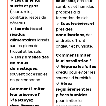
🔹
Les aliments
sous-sols
, des lieux
sucrés et gras
sombres et humides
(sucre, miel,
propices à la
confiture, restes de
formation de nids.
gâteau).
🔹
Sous les éviers et
🔹
Les miettes et
près des
résidus
canalisations
, des
alimentaires
laissés
endroits offrant
sur les plans de
chaleur et humidité.
travail et les sols.
Comment limiter
🔹
Les gamelles des
leur installation ?
animaux
💡
Réparez les fuites
domestiques
,
d’eau
pour éviter les
souvent accessibles
sources d’humidité.
en permanence.
💡
Aérez
Comment limiter
régulièrement les
leur présence ?
pièces humides
💡
Nettoyez
pour limiter la
régulièrement