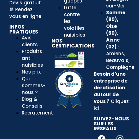
guêpes
Devis gratuit
sur-Mer
Lutte
📆
Rendez
Somme
contre
vous en ligne
(80),
les
Oise
INFOS
volatiles
PRATIQUES
(60),
nuisibles
Avis
Aisne
NOS
clients
CERTIFICATIONS
(02)
:
Produits
Amiens
,
anti-
Beauvais
,
nuisibles
Compiègne
Nos prix
Besoin d’une
Qui
entreprise
de
sommes-
dératisation
nous ?
autour de
Blog &
vous ?
Cliquez
Conseils
ici
Recrutement
SUIVEZ-NOUS
SUR LES
RÉSEAUX