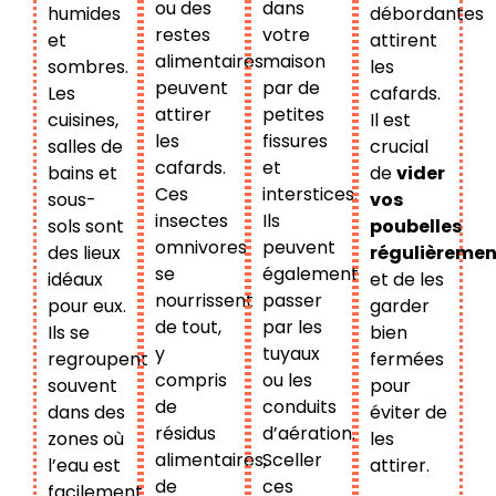
ou des
dans
humides
débordantes
restes
votre
et
attirent
alimentaires
maison
sombres.
les
peuvent
par de
Les
cafards.
attirer
petites
cuisines,
Il est
les
fissures
salles de
crucial
cafards.
et
bains et
de
vider
Ces
interstices.
sous-
vos
insectes
Ils
sols sont
poubelles
omnivores
peuvent
des lieux
régulièremen
se
également
idéaux
et de les
nourrissent
passer
pour eux.
garder
de tout,
par les
Ils se
bien
y
tuyaux
regroupent
fermées
compris
ou les
souvent
pour
de
conduits
dans des
éviter de
résidus
d’aération.
zones où
les
alimentaires,
Sceller
l’eau est
attirer.
de
ces
facilement