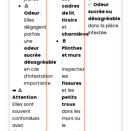
✅
Odeur
cadres
👃
sucrée ou
de lit
,
Odeur
:
désagréable
tiroirs
Elles
dans la pièce
et
dégagent
infestée
charnières
parfois
🚪
une
Plinthes
odeur
et murs
sucrée
:
désagréable
Inspectez
en cas
les
d’infestation
fissures
importante
et les
➡️
⚠️
petits
Attention
:
trous
Elles sont
dans les
souvent
murs ou
confondues
le
avec