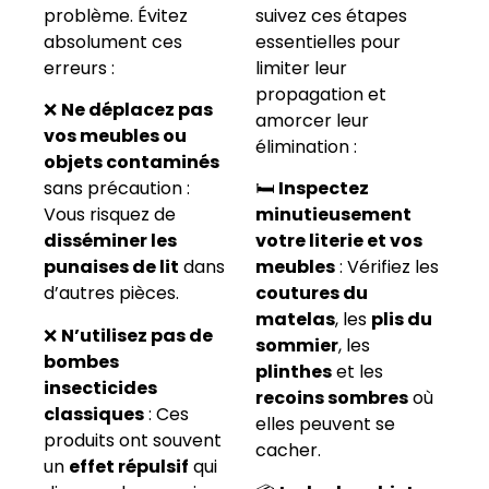
problème. Évitez
suivez ces étapes
absolument ces
essentielles pour
erreurs :
limiter leur
propagation et
❌
Ne déplacez pas
amorcer leur
vos meubles ou
élimination :
objets contaminés
sans précaution :
🛏️
Inspectez
Vous risquez de
minutieusement
disséminer les
votre literie et vos
punaises de lit
dans
meubles
: Vérifiez les
d’autres pièces.
coutures du
matelas
, les
plis du
❌
N’utilisez pas de
sommier
, les
bombes
plinthes
et les
insecticides
recoins sombres
où
classiques
: Ces
elles peuvent se
produits ont souvent
cacher.
un
effet répulsif
qui