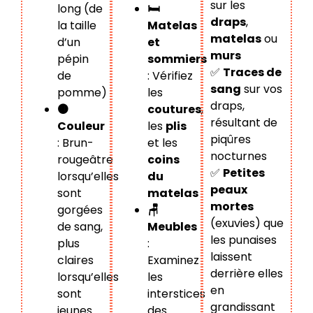
sur les
🛏️
long (de
draps
,
Matelas
la taille
matelas
ou
et
d’un
murs
sommiers
pépin
✅
Traces de
: Vérifiez
de
sang
sur vos
les
pomme)
draps,
coutures
,
🟤
résultant de
les
plis
Couleur
piqûres
et les
: Brun-
nocturnes
coins
rougeâtre
✅
Petites
du
lorsqu’elles
peaux
matelas
sont
mortes
🪑
gorgées
(exuvies) que
Meubles
de sang,
les punaises
:
plus
laissent
Examinez
claires
derrière elles
les
lorsqu’elles
en
interstices
sont
grandissant
des
jeunes