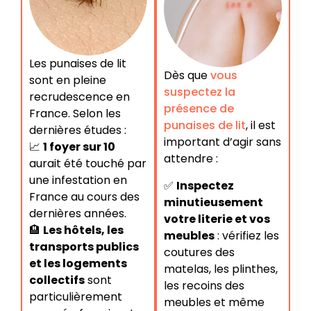
Les punaises de lit
Dès que
vous
sont en pleine
suspectez la
recrudescence en
présence de
France. Selon les
punaises de lit
, il est
dernières études :
important d’agir sans
📈
1 foyer sur 10
attendre :
aurait été touché par
une infestation en
✅
Inspectez
France au cours des
minutieusement
dernières années.
votre literie et vos
🏨
Les hôtels, les
meubles
: vérifiez les
transports publics
coutures des
et les logements
matelas, les plinthes,
collectifs
sont
les recoins des
particulièrement
meubles et même