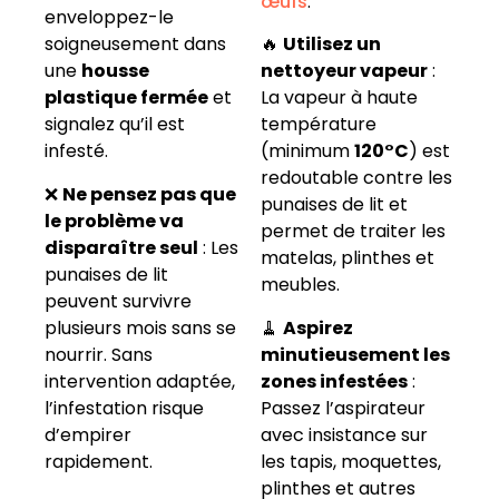
œufs
.
enveloppez-le
soigneusement dans
🔥
Utilisez un
une
housse
nettoyeur vapeur
:
plastique fermée
et
La vapeur à haute
signalez qu’il est
température
infesté.
(minimum
120°C
) est
redoutable contre les
❌
Ne pensez pas que
punaises de lit et
le problème va
permet de traiter les
disparaître seul
: Les
matelas, plinthes et
punaises de lit
meubles.
peuvent survivre
plusieurs mois sans se
🧹
Aspirez
nourrir. Sans
minutieusement les
intervention adaptée,
zones infestées
:
l’infestation risque
Passez l’aspirateur
d’empirer
avec insistance sur
rapidement.
les tapis, moquettes,
plinthes et autres