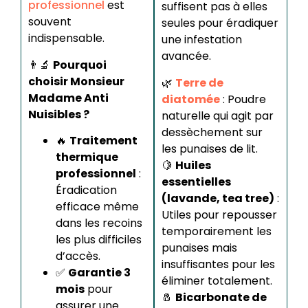
professionnel
est
suffisent pas à elles
souvent
seules pour éradiquer
indispensable.
une infestation
avancée.
👨‍🔬
Pourquoi
choisir Monsieur
🌿
Terre de
Madame Anti
diatomée
: Poudre
Nuisibles ?
naturelle qui agit par
dessèchement sur
🔥
Traitement
les punaises de lit.
thermique
🍋
Huiles
professionnel
:
essentielles
Éradication
(lavande, tea tree)
:
efficace même
Utiles pour repousser
dans les recoins
temporairement les
les plus difficiles
punaises mais
d’accès.
insuffisantes pour les
✅
Garantie 3
éliminer totalement.
mois
pour
🧂
Bicarbonate de
assurer une