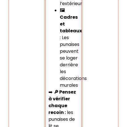
l’extérieur
🖼️
Cadres
et
tableaux
: Les
punaises
peuvent
se loger
derrière
les
décorations
murales
➡️
🔎 Pensez
à vérifier
chaque
recoin :
les
punaises de
lit se