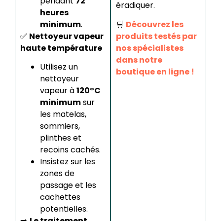
pendant
72
éradiquer.
heures
minimum
.
🛒
Découvrez les
✅
Nettoyeur vapeur
produits testés par
haute température
nos spécialistes
dans notre
Utilisez un
boutique en ligne !
nettoyeur
vapeur à
120°C
minimum
sur
les matelas,
sommiers,
plinthes et
recoins cachés.
Insistez sur les
zones de
passage et les
cachettes
potentielles.
➡️
Le traitement