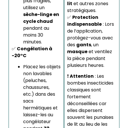
plus fragiles,
lit
et autres zones
utilisez un
stratégiques.
sèche-linge en
✅
Protection
cycle chaud
indispensable
: Lors
pendant au
de l’application,
moins 30
protégez-vous avec
minutes.
des
gants
, un
✅
Congélation à
masque
et ventilez
-20°C
la pièce pendant
plusieurs heures.
Placez les objets
non lavables
❗
Attention
: Les
(peluches,
bombes insecticides
chaussures,
classiques sont
etc.) dans des
fortement
sacs
déconseillées car
hermétiques et
elles dispersent
laissez-les au
souvent les punaises
congélateur
de lit au lieu de les