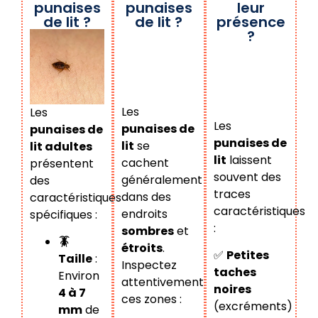
punaises
punaises
leur
de lit ?
de lit ?
présence
?
Les
Les
Les
punaises de
punaises de
punaises de
lit
se
lit adultes
lit
laissent
cachent
présentent
souvent des
généralement
des
traces
dans des
caractéristiques
caractéristiques
endroits
spécifiques :
:
sombres
et
🪳
étroits
.
✅
Petites
Taille
:
Inspectez
taches
Environ
attentivement
noires
4 à 7
ces zones :
(excréments)
mm
de