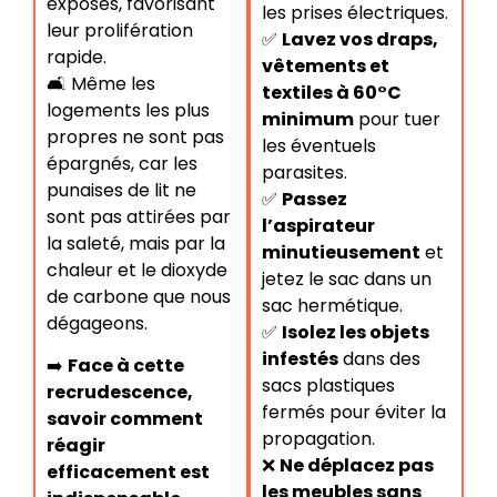
exposés, favorisant
les prises électriques.
leur prolifération
✅
Lavez vos draps,
rapide.
vêtements et
🛋️ Même les
textiles à 60°C
logements les plus
minimum
pour tuer
propres ne sont pas
les éventuels
épargnés, car les
parasites.
punaises de lit ne
✅
Passez
sont pas attirées par
l’aspirateur
la saleté, mais par la
minutieusement
et
chaleur et le dioxyde
jetez le sac dans un
de carbone que nous
sac hermétique.
dégageons.
✅
Isolez les objets
infestés
dans des
➡️
Face à cette
sacs plastiques
recrudescence,
fermés pour éviter la
savoir comment
propagation.
réagir
❌
Ne déplacez pas
efficacement est
les meubles sans