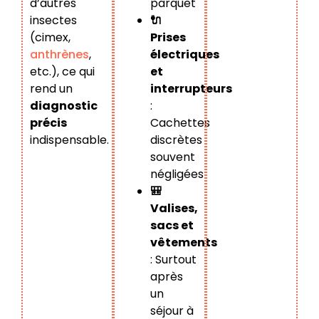
parquet
d’autres
🔌
insectes
Prises
(cimex,
électriques
anthrènes
,
et
etc.), ce qui
interrupteurs
rend un
:
diagnostic
Cachettes
précis
discrètes
indispensable.
souvent
négligées
🎒
Valises,
sacs et
vêtements
: Surtout
après
un
séjour à