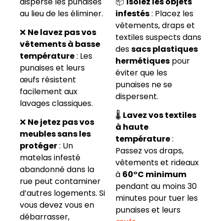
disperse les punaises
📦
Isolez les objets
au lieu de les éliminer.
infestés
: Placez les
vêtements, draps et
❌
Ne lavez pas vos
textiles suspects dans
vêtements à basse
des
sacs plastiques
température
: Les
hermétiques
pour
punaises et leurs
éviter que les
œufs résistent
punaises ne se
facilement aux
dispersent.
lavages classiques.
🌡️
Lavez vos textiles
❌
Ne jetez pas vos
à haute
meubles sans les
température
:
protéger
: Un
Passez vos draps,
matelas infesté
vêtements et rideaux
abandonné dans la
à
60°C minimum
rue peut contaminer
pendant au moins 30
d’autres logements. Si
minutes pour tuer les
vous devez vous en
punaises et leurs
débarrasser,