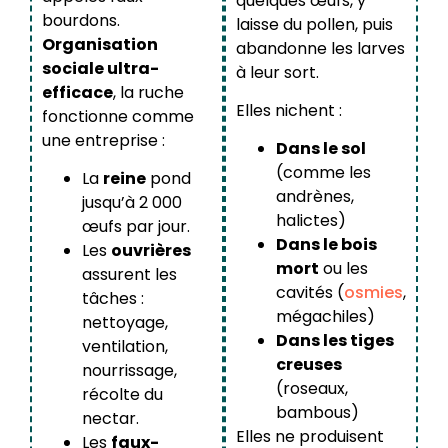
quelques œufs, y
bourdons.
laisse du pollen, puis
Organisation
abandonne les larves
sociale ultra-
à leur sort.
efficace
, la ruche
Elles nichent :
fonctionne comme
une entreprise :
Dans le sol
(comme les
La
reine
pond
andrènes,
jusqu’à 2 000
halictes)
œufs par jour.
Dans le bois
Les
ouvrières
mort
ou les
assurent les
cavités (
osmies
,
tâches :
mégachiles)
nettoyage,
Dans les tiges
ventilation,
creuses
nourrissage,
(roseaux,
récolte du
bambous)
nectar.
Elles ne produisent
Les
faux-