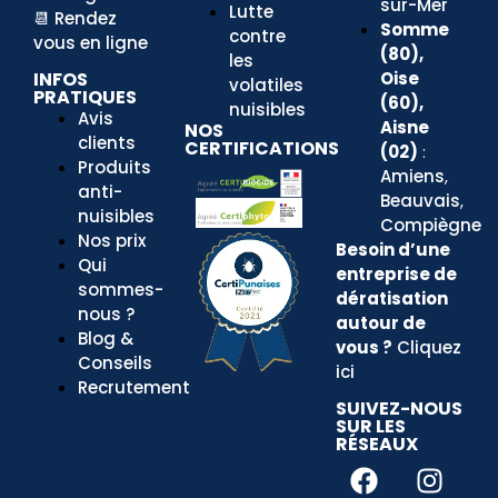
sur-Mer
Lutte
📆
Rendez
Somme
contre
vous en ligne
(80),
les
Oise
INFOS
volatiles
PRATIQUES
(60),
nuisibles
Avis
Aisne
NOS
clients
CERTIFICATIONS
(02)
:
Produits
Amiens
,
anti-
Beauvais
,
nuisibles
Compiègne
Nos prix
Besoin d’une
Qui
entreprise
de
sommes-
dératisation
nous ?
autour de
Blog &
vous ?
Cliquez
Conseils
ici
Recrutement
SUIVEZ-NOUS
SUR LES
RÉSEAUX