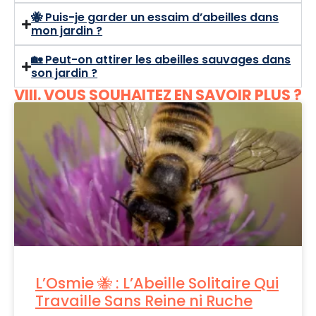
🐝 Puis-je garder un essaim d’abeilles dans
mon jardin ?
🏡 Peut-on attirer les abeilles sauvages dans
son jardin ?
VIII. VOUS SOUHAITEZ EN SAVOIR PLUS ?
L’Osmie 🐝 : L’Abeille Solitaire Qui
Travaille Sans Reine ni Ruche