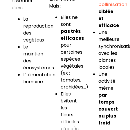
essentiel
pollinisation
Mais :
dans :
ciblée
Elles ne
et
La
sont
efficace
reproduction
pas très
Une
des
efficaces
meilleure
végétaux
pour
synchronisati
Le
certaines
avec les
maintien
espèces
plantes
des
végétales
locales
écosystèmes
(ex :
Une
L’alimentation
tomates,
activité
humaine
orchidées…)
même
Elles
par
évitent
temps
les
couvert
fleurs
ou plus
difficiles
froid
d’accès