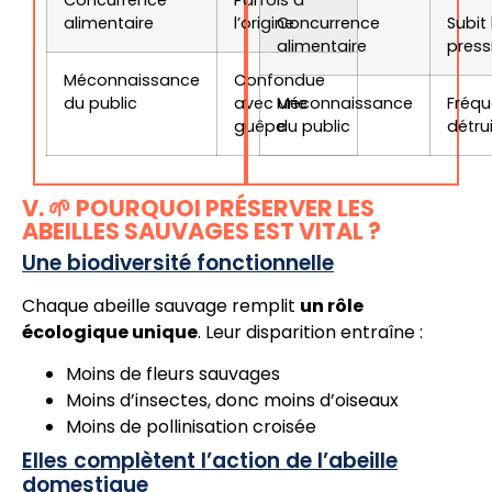
alimentaire
l’origine
Concurrence
Subit 
alimentaire
press
Méconnaissance
Confondue
du public
avec une
Méconnaissance
Fréq
guêpe
du public
détru
V. 🌱 POURQUOI PRÉSERVER LES
ABEILLES SAUVAGES EST VITAL ?
Une biodiversité fonctionnelle
Chaque abeille sauvage remplit
un rôle
écologique unique
. Leur disparition entraîne :
Moins de fleurs sauvages
Moins d’insectes, donc moins d’oiseaux
Moins de pollinisation croisée
Elles complètent l’action de l’abeille
domestique