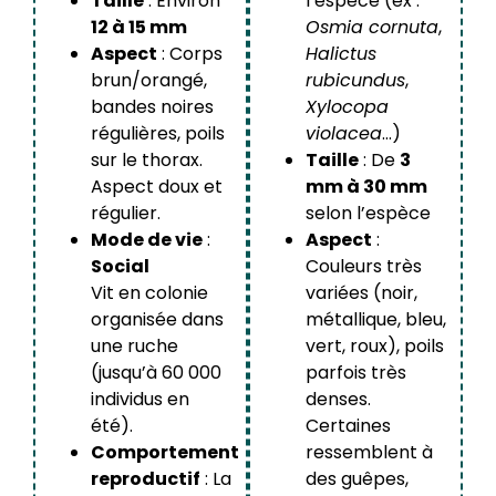
Taille
: Environ
l’espèce (ex :
12 à 15 mm
Osmia cornuta
,
Aspect
: Corps
Halictus
brun/orangé,
rubicundus
,
bandes noires
Xylocopa
régulières, poils
violacea
…)
sur le thorax.
Taille
: De
3
Aspect doux et
mm à 30 mm
régulier.
selon l’espèce
Mode de vie
:
Aspect
:
Social
Couleurs très
Vit en colonie
variées (noir,
organisée dans
métallique, bleu,
une ruche
vert, roux), poils
(jusqu’à 60 000
parfois très
individus en
denses.
été).
Certaines
Comportement
ressemblent à
reproductif
: La
des guêpes,