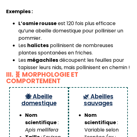
Exemples :
L’osmie rousse
est 120 fois plus efficace
qu’une abeille domestique pour polliniser un
pommier.
Les
halictes
pollinisent de nombreuses
plantes spontanées en friches.
Les
mégachiles
découpent les feuilles pour
tapisser leurs nids, mais pollinisent en chemin !
III. 🧬 MORPHOLOGIE ET
COMPORTEMENT
🐝 Abeille
🌿 Abeilles
domestique
sauvages
Nom
Nom
scientifique
:
scientifique
:
Apis mellifera
Variable selon