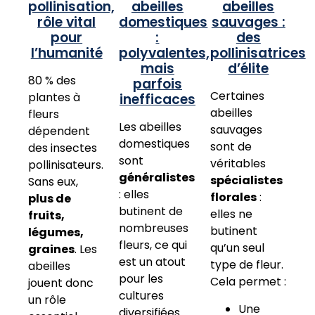
pollinisation,
abeilles
abeilles
rôle vital
domestiques
sauvages :
pour
:
des
l’humanité
polyvalentes,
pollinisatrices
mais
d’élite
80 % des
parfois
Certaines
plantes à
inefficaces
abeilles
fleurs
Les abeilles
sauvages
dépendent
domestiques
sont de
des insectes
sont
véritables
pollinisateurs.
généralistes
spécialistes
Sans eux,
: elles
florales
:
plus de
butinent de
elles ne
fruits,
nombreuses
butinent
légumes,
fleurs, ce qui
qu’un seul
graines
. Les
est un atout
type de fleur.
abeilles
pour les
Cela permet :
jouent donc
cultures
un rôle
Une
diversifiées.