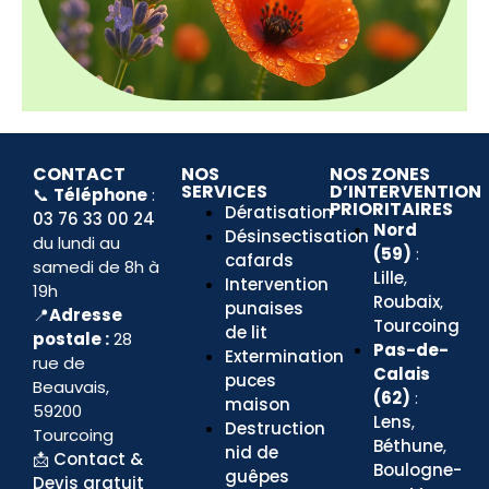
CONTACT
NOS
NOS ZONES
SERVICES
D’INTERVENTION
📞
Téléphone
:
PRIORITAIRES
Dératisation
03 76 33 00 24
Nord
Désinsectisation
du lundi au
(59)
:
cafards
samedi de 8h à
Lille
,
Intervention
19h
Roubaix
,
punaises
📍
Adresse
Tourcoing
de lit
postale :
28
Pas-de-
Extermination
rue de
Calais
puces
Beauvais,
(62)
:
maison
59200
Lens
,
Destruction
Tourcoing
Béthune
,
nid de
📩
Contact &
Boulogne-
guêpes
Devis gratuit