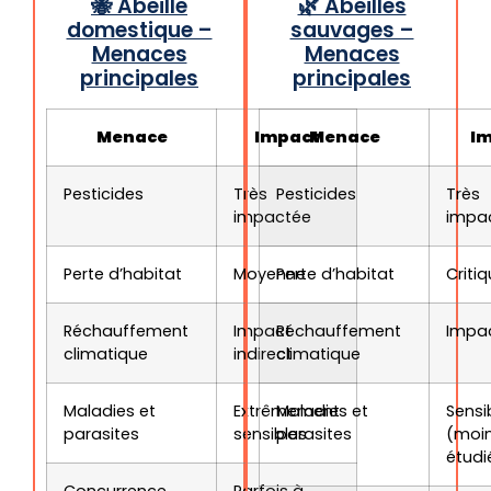
🐝 Abeille
🌿 Abeilles
domestique –
sauvages –
Menaces
Menaces
principales
principales
Menace
Impact
Menace
I
Pesticides
Très
Pesticides
Très
impactée
impa
Perte d’habitat
Moyenne
Perte d’habitat
Criti
Réchauffement
Impact
Réchauffement
Impac
climatique
indirect
climatique
Maladies et
Extrêmement
Maladies et
Sensi
parasites
sensibles
parasites
(moi
étudi
Concurrence
Parfois à