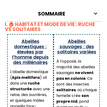
SOMMAIRE
I. 🏠 HABITAT ET MODE DE VIE : RUCHE
VS SOLITAIRES
Abeilles
Abeilles
domestiques :
sauvages : des
élevées par
solitaires variées
l’homme depuis
À l’opposé, la
des millénaires
majorité des abeilles
L’abeille domestique
sauvages
ne vivent
(
Apis mellifera
) vit
pas en colonie
. Ce
dans une
ruche
sont des insectes
structurée
avec une
solitaires
, où chaque
reine, des ouvrières,
femelle crée
son
et quelques mâles
propre nid
, pond
appelés faux-