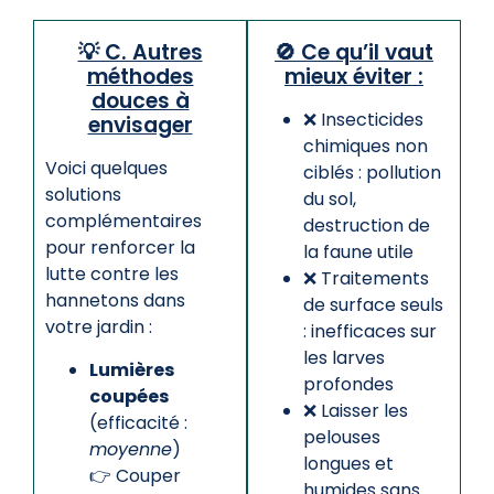
💡 C. Autres
🚫 Ce qu’il vaut
méthodes
mieux éviter :
douces à
❌ Insecticides
envisager
chimiques non
Voici quelques
ciblés : pollution
solutions
du sol,
complémentaires
destruction de
pour renforcer la
la faune utile
lutte contre les
❌ Traitements
hannetons dans
de surface seuls
votre jardin :
: inefficaces sur
les larves
Lumières
profondes
coupées
❌ Laisser les
(efficacité :
pelouses
moyenne
)
longues et
👉 Couper
humides sans