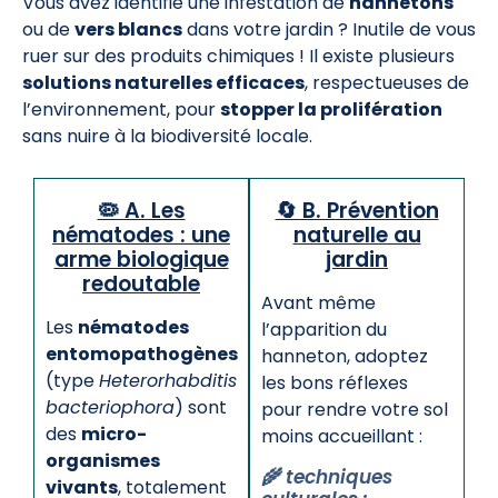
Vous avez identifié une infestation de
hannetons
ou de
vers blancs
dans votre jardin ? Inutile de vous
ruer sur des produits chimiques ! Il existe plusieurs
solutions naturelles efficaces
, respectueuses de
l’environnement, pour
stopper la prolifération
sans nuire à la biodiversité locale.
🦠 A. Les
🔄 B. Prévention
nématodes : une
naturelle au
arme biologique
jardin
redoutable
Avant même
Les
nématodes
l’apparition du
entomopathogènes
hanneton, adoptez
(type
Heterorhabditis
les bons réflexes
bacteriophora
) sont
pour rendre votre sol
des
micro-
moins accueillant :
organismes
🌾 techniques
vivants
, totalement