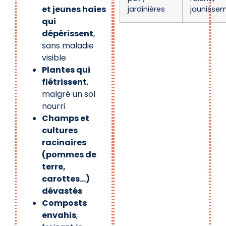
et jeunes haies
jardinières
jaunisse
qui
dépérissent
,
sans maladie
visible
Plantes qui
flétrissent
,
malgré un sol
nourri
Champs et
cultures
racinaires
(pommes de
terre,
carottes…)
dévastés
Composts
envahis
,