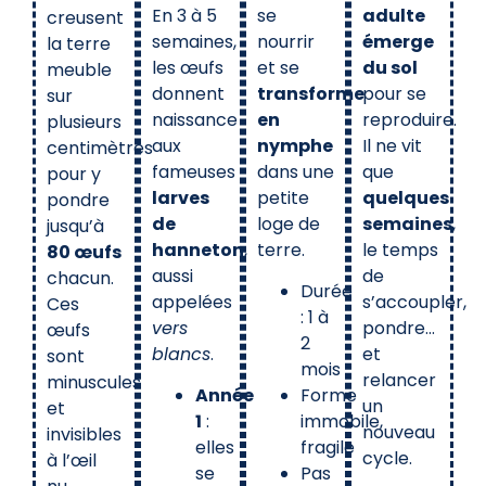
En 3 à 5
se
adulte
creusent
semaines,
nourrir
émerge
la terre
les œufs
et se
du sol
meuble
donnent
transforme
pour se
sur
naissance
en
reproduire.
plusieurs
aux
nymphe
Il ne vit
centimètres
fameuses
dans une
que
pour y
larves
petite
quelques
pondre
de
loge de
semaines
,
jusqu’à
hanneton
,
terre.
le temps
80 œufs
aussi
de
chacun.
Durée
appelées
s’accoupler,
Ces
: 1 à
vers
pondre…
œufs
2
blancs
.
et
sont
mois
relancer
minuscules
Année
Forme
un
et
1
:
immobile,
nouveau
invisibles
elles
fragile
cycle.
à l’œil
se
Pas