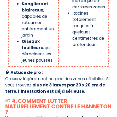
inexpliqué de
Sangliers et
certaines zones
blaireaux
,
Racines
capables de
totalement
retourner
rongées à
entièrement un
quelques
jardin
centimètres de
Oiseaux
profondeur
fouilleurs
, qui
déracinent les
jeunes pousses
🧠
Astuce de pro
:
Creusez légèrement au pied des zones affaiblies. Si
vous trouvez
plus de 3 larves par 20 x 20 cm de
terre
,
l’infestation est déjà sérieuse
.
🌱 4. COMMENT LUTTER
NATURELLEMENT CONTRE LE HANNETON
?