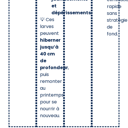
et
rapide
dépérissements
.
sans
💡 Ces
stratégie
larves
de
peuvent
fond.
hiberner
jusqu’à
40 cm
de
profondeur
,
puis
remonter
au
printemps
pour se
nourrir à
nouveau.