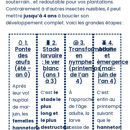
souterrain… et redoutable pour vos plantations.
Contrairement à d’autres insectes nuisibles, il peut
mettre
jusqu’à 4 ans
à boucler son
développement complet. Voici les grandes étapes :
🥚 1.
🐛 2.
🐚 3.
🪲 4.
Ponte
Stade
Transformation
Adulte
des
larvaire
en
et
œufs
: le ver
nymphe
émergence
(été –
blanc
(printemps
(mai-
an 0)
(ans 1
de l’an
juin de
à 3)
4)
l’an 4)
Après
C’est
le
À
C’est
leur vol
stade le
l’approche
enfin au
nuptial
plus
de l’âge
printemps
de mai-
long et
adulte, la
suivant
juin, les
le plus
larve
que le
femelles
destructeur
cesse de
.
hanneton
hannetons