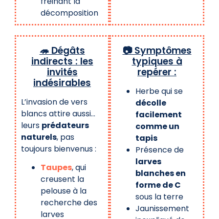
freinant la
décomposition
🦔 Dégâts
📷 Symptômes
indirects : les
typiques à
invités
repérer :
indésirables
Herbe qui se
L’invasion de vers
décolle
blancs attire aussi…
facilement
leurs
prédateurs
comme un
naturels
, pas
tapis
toujours bienvenus :
Présence de
larves
Taupes
, qui
blanches en
creusent la
forme de C
pelouse à la
sous la terre
recherche des
Jaunissement
larves