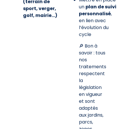
(terrain de
un
plan de suivi
sport, verger,
personnalisé
,
golf, mairie…)
en lien avec
l’évolution du
cycle
🔎 Bon à
savoir : tous
nos
traitements
respectent
la
législation
en vigueur
et sont
adaptés
aux jardins,
parcs,
zones