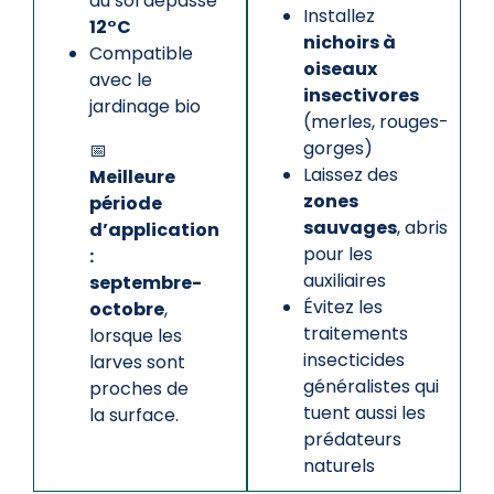
du sol dépasse
Installez
12°C
nichoirs à
Compatible
oiseaux
avec le
insectivores
jardinage bio
(merles, rouges-
gorges)
📅
Laissez des
Meilleure
zones
période
sauvages
, abris
d’application
pour les
:
auxiliaires
septembre-
Évitez les
octobre
,
traitements
lorsque les
insecticides
larves sont
généralistes qui
proches de
tuent aussi les
la surface.
prédateurs
naturels