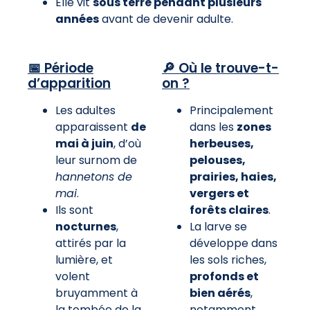
Elle vit
sous terre pendant plusieurs
années
avant de devenir adulte.
📅 Période
🔎 Où le trouve-t-
d’apparition
on ?
Les adultes
Principalement
apparaissent
de
dans les
zones
mai à juin
, d’où
herbeuses,
leur surnom de
pelouses,
hannetons de
prairies, haies,
mai
.
vergers et
Ils sont
forêts claires
.
nocturnes
,
La larve se
attirés par la
développe dans
lumière, et
les sols riches,
volent
profonds et
bruyamment à
bien aérés
,
la tombée de la
notamment