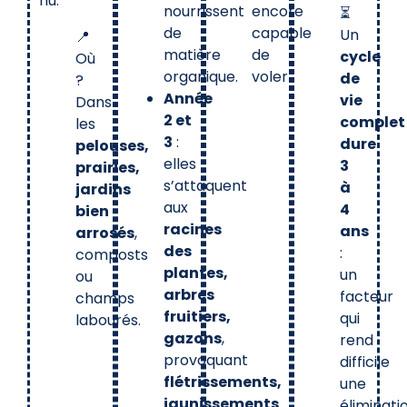
nu.
nourrissent
encore
⏳
de
capable
Un
📍
matière
de
cycle
Où
organique.
voler
de
?
Année
vie
Dans
2 et
complet
les
3
:
dure
pelouses,
elles
3
prairies,
s’attaquent
à
jardins
aux
4
bien
racines
ans
arrosés
,
des
:
composts
plantes,
un
ou
arbres
facteur
champs
fruitiers,
qui
labourés.
gazons
,
rend
provoquant
difficile
flétrissements,
une
jaunissements
éliminati