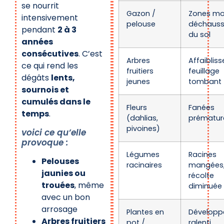
se nourrit
Gazon /
Zones mo
intensivement
pelouse
déchaus
pendant
2 à 3
du sol
années
consécutives
. C’est
Arbres
Affaiblis
ce qui rend les
fruitiers
feuillage
dégâts
lents,
jeunes
tombant
sournois et
cumulés dans le
Fleurs
Fanées
temps
.
(dahlias,
prématu
pivoines)
voici ce qu’elle
provoque :
Légumes
Racines
Pelouses
racinaires
mangées
jaunies ou
récolte
trouées
, même
diminuée
avec un bon
arrosage
Plantes en
Dévelop
Arbres fruitiers
pot /
ralenti,