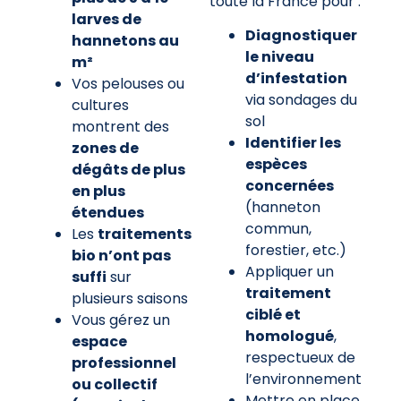
toute la France pour :
larves de
Diagnostiquer
hannetons au
le niveau
m²
d’infestation
Vos pelouses ou
via sondages du
cultures
sol
montrent des
Identifier les
zones de
espèces
dégâts de plus
concernées
en plus
(hanneton
étendues
commun,
Les
traitements
forestier, etc.)
bio n’ont pas
Appliquer un
suffi
sur
traitement
plusieurs saisons
ciblé et
Vous gérez un
homologué
,
espace
respectueux de
professionnel
l’environnement
ou collectif
Mettre en place