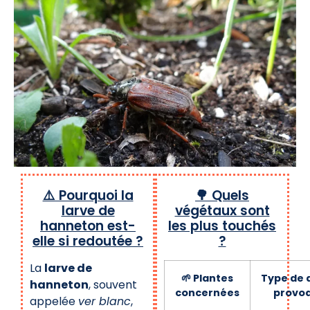
⚠️ Pourquoi la
🌳 Quels
larve de
végétaux sont
hanneton est-
les plus touchés
elle si redoutée ?
?
La
larve de
🌱 Plantes
Type de 
hanneton
, souvent
concernées
provo
appelée
ver blanc
,