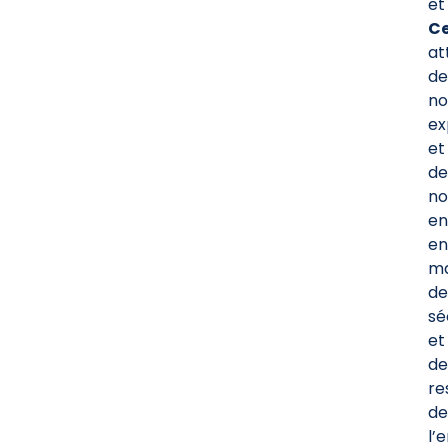
et
Ce
at
de
no
ex
et
de
no
e
en
ma
de
sé
et
de
re
de
l’