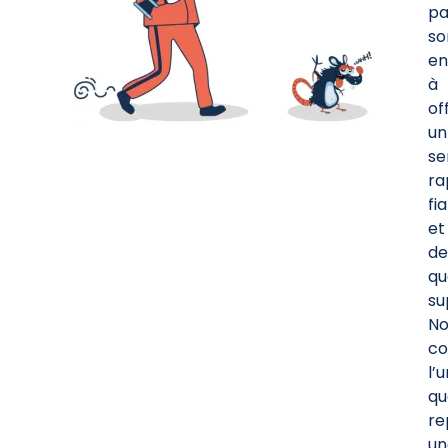
pa
so
e
à
off
un
se
ra
fi
et
de
qu
su
No
c
l’
qu
re
un