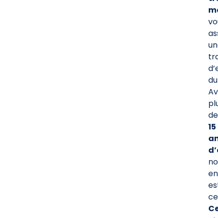
m
vo
as
un
tr
d’
du
Av
pl
de
15
a
d’
no
en
es
ce
Ce