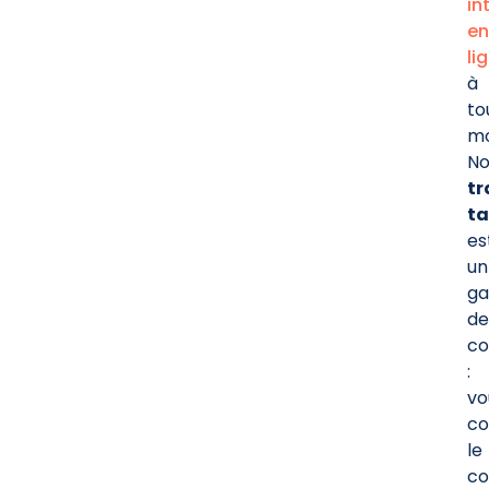
in
en
li
à
to
m
No
tr
ta
es
un
ga
de
co
:
vo
co
le
co