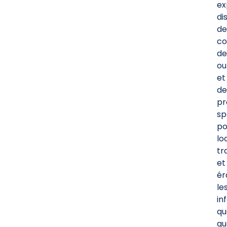
ex
di
de
co
de
ou
et
de
pr
sp
po
lo
tr
et
ér
le
in
qu
qu