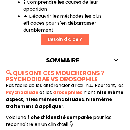
🧪 Comprendre les causes de leur
apparition
🧼 Découvrir les méthodes les plus
efficaces pour s’en débarrasser
durablement
Besoin d'aide ?
SOMMAIRE
🔍 QUI SONT CES MOUCHERONS ?
PSYCHODIDAE VS DROSOPHILE
Pas facile de les différencier à l’œil nu… Pourtant, les
Psychodidae
et les
drosophiles
n’ont
ni le même
aspect
,
ni les mêmes habitudes
, ni
le même
traitement à appliquer
.
Voici une
fiche d’identité comparée
pour les
reconnaître en un clin d’œil 👇