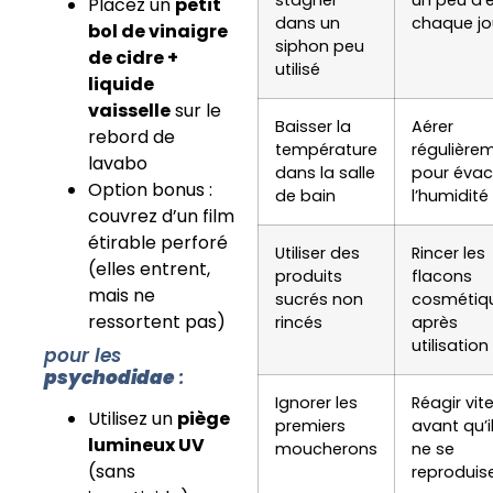
stagner
un peu d’
Placez un
petit
dans un
chaque jo
bol de vinaigre
siphon peu
de cidre +
utilisé
liquide
vaisselle
sur le
Baisser la
Aérer
rebord de
température
régulière
lavabo
dans la salle
pour évac
Option bonus :
de bain
l’humidité
couvrez d’un film
étirable perforé
Utiliser des
Rincer les
(elles entrent,
produits
flacons
mais ne
sucrés non
cosmétiq
ressortent pas)
rincés
après
utilisation
pour les
psychodidae
:
Ignorer les
Réagir vit
Utilisez un
piège
premiers
avant qu’i
lumineux UV
moucherons
ne se
(sans
reproduis