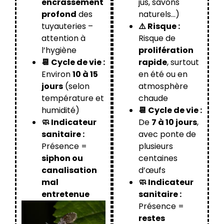
encrassement
jus, savons
profond
des
naturels…)
tuyauteries –
⚠️ Risque :
attention à
Risque de
l’hygiène
prolifération
📆 Cycle de vie :
rapide
, surtout
Environ
10 à 15
en été ou en
jours
(selon
atmosphère
température et
chaude
humidité)
📆 Cycle de vie :
🧼 Indicateur
De
7 à 10 jours
,
sanitaire :
avec ponte de
Présence =
plusieurs
siphon ou
centaines
canalisation
d’œufs
mal
🧼 Indicateur
entretenue
sanitaire :
Présence =
restes