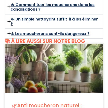
🔥 Comment tuer les moucherons dans les
canalisations ?
🧼 Un simple nettoyant suffit-il à les éliminer
?
⚠️ Les moucherons sont-ils dangereux ?
📚 À LIRE AUSSI SUR NOTRE BLOG
🌿Anti moucheron naturel :