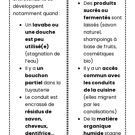
Des
produits
développent
sucrés ou
notamment quand :
fermentés
sont
Un
lavabo ou
laissés (savon
une douche
naturel,
est peu
shampoings à
utilisé(e)
base de fruits,
(stagnation de
cosmétiques
l’eau)
bio)
Il y a
un
Il y a un
accès
bouchon
commun avec
partiel
dans la
les conduits
tuyauterie
de la cuisine
Le conduit est
(elles migrent
encrassé de
par les
résidus de
canalisations)
savon,
De la
matière
cheveux,
organique
dentifrice…
humide
stagne