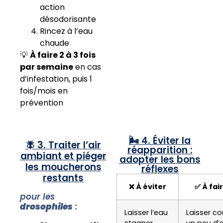
action
désodorisante
Rincez à l’eau
chaude
💡
À faire 2 à 3 fois
par semaine
en cas
d’infestation, puis 1
fois/mois en
prévention
🌬️ 4. Éviter la
🪰 3. Traiter l’air
réapparition :
ambiant et piéger
adopter les bons
les moucherons
réflexes
restants
❌ À éviter
✅ À fai
pour les
drosophiles
:
Laisser l’eau
Laisser co