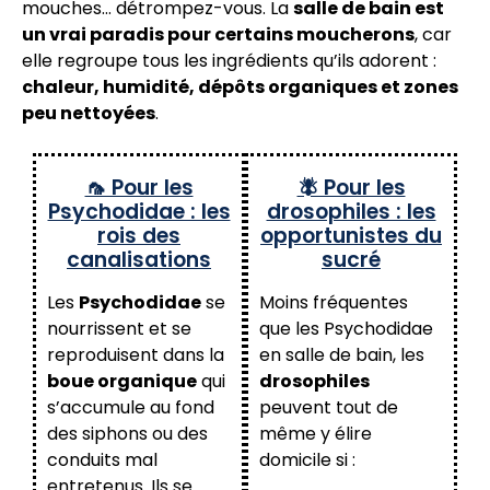
mouches… détrompez-vous. La
salle de bain est
un vrai paradis pour certains moucherons
, car
elle regroupe tous les ingrédients qu’ils adorent :
chaleur, humidité, dépôts organiques et zones
peu nettoyées
.
🦟 Pour les
🪰 Pour les
Psychodidae : les
drosophiles : les
rois des
opportunistes du
canalisations
sucré
Les
Psychodidae
se
Moins fréquentes
nourrissent et se
que les Psychodidae
reproduisent dans la
en salle de bain, les
boue organique
qui
drosophiles
s’accumule au fond
peuvent tout de
des siphons ou des
même y élire
conduits mal
domicile si :
entretenus. Ils se