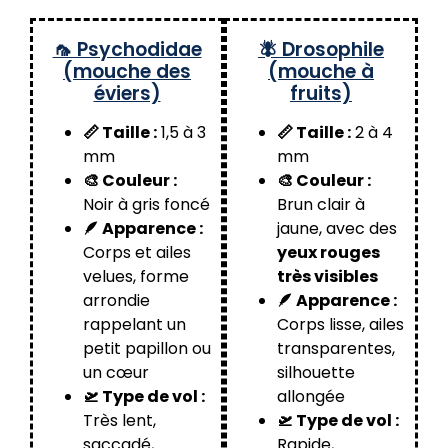
🦟 Psychodidae
🪰 Drosophile
(mouche des
(mouche à
éviers)
fruits)
📏 Taille :
1,5 à 3
📏 Taille :
2 à 4
mm
mm
🎨 Couleur :
🎨 Couleur :
Noir à gris foncé
Brun clair à
🪶 Apparence :
jaune, avec des
Corps et ailes
yeux rouges
velues, forme
très visibles
arrondie
🪶 Apparence :
rappelant un
Corps lisse, ailes
petit papillon ou
transparentes,
un cœur
silhouette
🛫 Type de vol :
allongée
Très lent,
🛫 Type de vol :
saccadé,
Rapide,